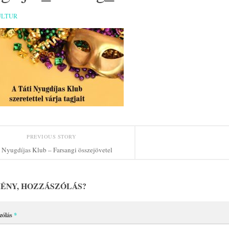
ULTUR
PREVIOUS STORY
Nyugdíjas Klub – Farsangi összejövetel
ÉNY, HOZZÁSZÓLÁS?
zólás
*