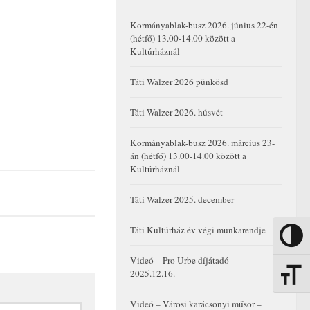
Kormányablak-busz 2026. június 22-én
(hétfő) 13.00-14.00 között a
Kultúrháznál
Táti Walzer 2026 pünkösd
Táti Walzer 2026. húsvét
Kormányablak-busz 2026. március 23-
án (hétfő) 13.00-14.00 között a
Kultúrháznál
Táti Walzer 2025. december
Táti Kultúrház év végi munkarendje
Nagy kon
Videó – Pro Urbe díjátadó –
2025.12.16.
Betűmére
Videó – Városi karácsonyi műsor –