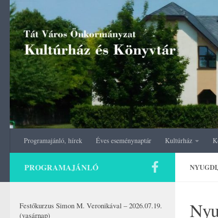
Skip to content
Programajánló, hírek
Éves eseménynaptár
Kultúrház
K
PROGRAMAJÁNLÓ
NYUGDI
Nyu
Festőkurzus Simon M. Veronikával – 2026.07.19.
(vasárnap)