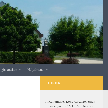
oglalkozások
Helytörténet
HÍREK
A Kultúrház és Könyvtár 2026. július
13. és augusztus 16. között zárva tart