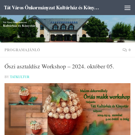
Tát Város Önkormányzat Kultúrház és Könyvtár
Skip to content
PROGRAMAJÁNLÓ
0
Őszi asztaldísz Workshop – 2024. október 05.
BY
TATKULTUR