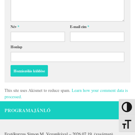
Név
*
E-mail cím
*
Honlap
This site uses Akismet to reduce spam.
Learn how your comment data is
processed.
Nagy kon
PROGRAMAJÁNLÓ
Betűmére
Festőkurzus Simon M. Veronikával – 2026.07.19. (vasárnap)