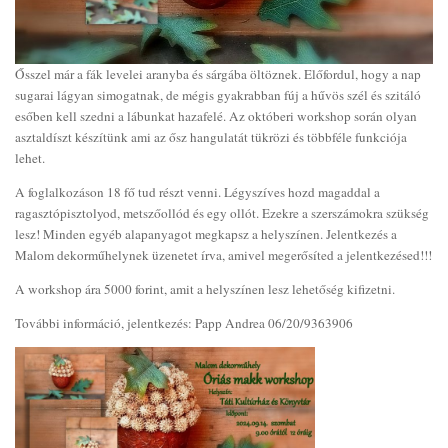
Ősszel már a fák levelei aranyba és sárgába öltöznek. Előfordul, hogy a nap
sugarai lágyan simogatnak, de mégis gyakrabban fúj a hűvös szél és szitáló
esőben kell szedni a lábunkat hazafelé. Az októberi workshop során olyan
asztaldíszt készítünk ami az ősz hangulatát tükrözi és többféle funkciója
lehet.
A foglalkozáson 18 fő tud részt venni. Légyszíves hozd magaddal a
ragasztópisztolyod, metszőollód és egy ollót. Ezekre a szerszámokra szükség
lesz! Minden egyéb alapanyagot megkapsz a helyszínen. Jelentkezés a
Malom dekorműhelynek üzenetet írva, amivel megerősíted a jelentkezésed!!!
A workshop ára 5000 forint, amit a helyszínen lesz lehetőség kifizetni.
További információ, jelentkezés: Papp Andrea 06/20/9363906