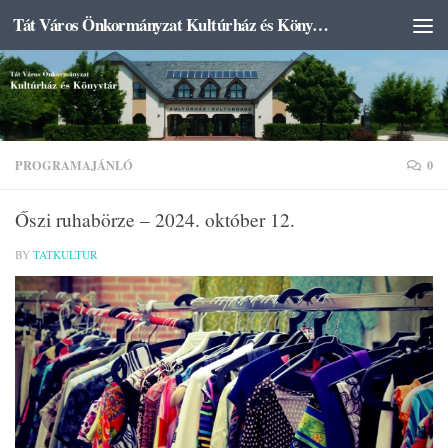
Tát Város Önkormányzat Kultúrház és Könyvtár
Skip to content
PROGRAMAJÁNLÓ
0
Őszi ruhabörze – 2024. október 12.
BY
TATKULTUR