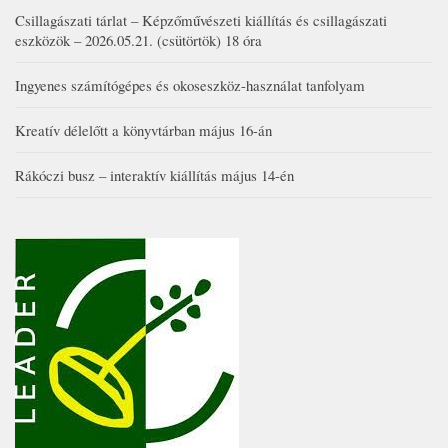
Csillagászati tárlat – Képzőművészeti kiállítás és csillagászati
eszközök – 2026.05.21. (csütörtök) 18 óra
Ingyenes számítógépes és okoseszköz-használat tanfolyam
Kreatív délelőtt a könyvtárban május 16-án
Rákóczi busz – interaktív kiállítás május 14-én