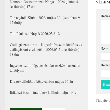
VÉLEM
Nemzeti Összetartozás Napja – 2026. június 4.
(csütörtök) 17 óra
Hozzás
Társasjáték Klub – 2026. május 30. (szombat) 9-
12 óráig
Táti Pünkösdi Napok 2026.05.21-24.
Csillagászati tárlat – Képzőművészeti kiállítás és
Név
*
csillagászati eszközök – 2026.05.21. (csütörtök)
18 óra
Honla
Ingyenes számítógépes és okoseszköz-használat
tanfolyam
Kreatív délelőtt a könyvtárban május 16-án
Rákóczi busz – interaktív kiállítás május 14-én
This site