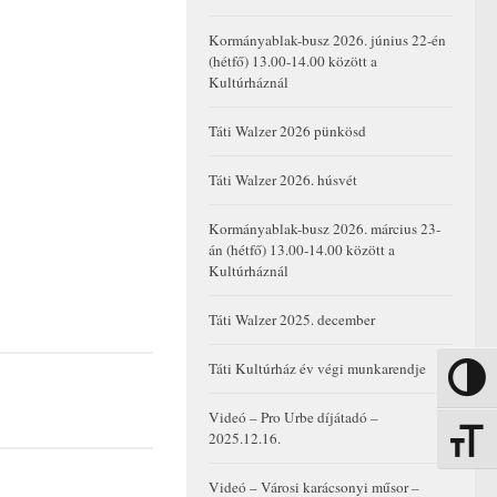
Kormányablak-busz 2026. június 22-én
(hétfő) 13.00-14.00 között a
Kultúrháznál
Táti Walzer 2026 pünkösd
Táti Walzer 2026. húsvét
Kormányablak-busz 2026. március 23-
án (hétfő) 13.00-14.00 között a
Kultúrháznál
Táti Walzer 2025. december
Táti Kultúrház év végi munkarendje
Nagy kon
Videó – Pro Urbe díjátadó –
2025.12.16.
Betűmére
Videó – Városi karácsonyi műsor –