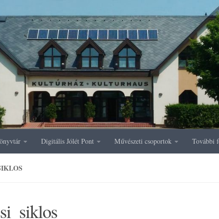
önyvtár
Digitális Jólét Pont
Művészeti csoportok
További f
SIKLOS
si_siklos