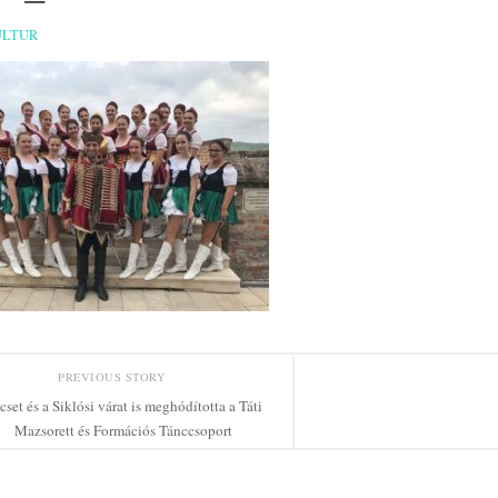
ULTUR
PREVIOUS STORY
cset és a Siklósi várat is meghódította a Táti
Mazsorett és Formációs Tánccsoport