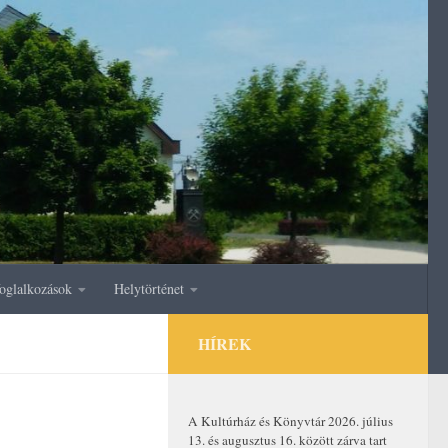
oglalkozások
Helytörténet
HÍREK
A Kultúrház és Könyvtár 2026. július
13. és augusztus 16. között zárva tart