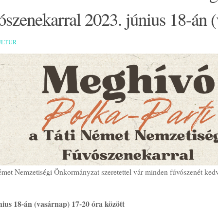
szenekarral 2023. június 18-án 
ULTUR
émet Nemzetiségi Önkormányzat szeretettel vár minden fúvószenét kedve
nius 18-án (vasárnap) 17-20 óra között