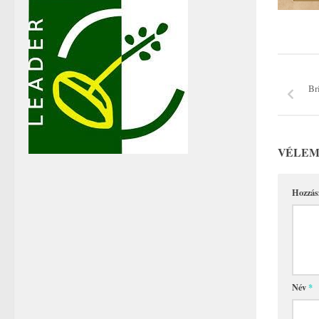
Br
VÉLEM
Hozzás
Név
*