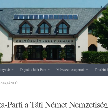
önyvtár
Digitális Jólét Pont
Művészeti csoportok
További f
AMAJÁNLÓ
a-Parti a Táti Német Nemzetiség