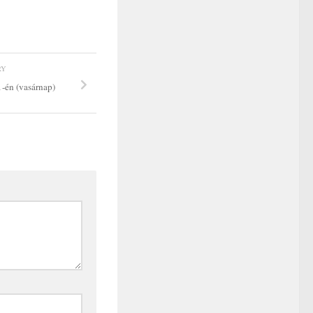
RY
1-én (vasárnap)