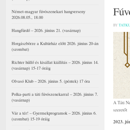
Fúvó
Német-magyar fúvószenekari hangverseny
2026.08.05., 18.00
BY
TATK
Hangfürdő – 2026. június 21. (vasárnap)
Horgászbörze a Kultúrház előtt 2026. június 20-án
(szombat)
Richter hüllő és kisállat kiállítás – 2026. június 14.
(vasárnap) 15-17 óráig
Olvasó Klub – 2026. június 5. (péntek) 17 óra
Polka-parti a táti fúvószenekarral – 2026. június 7.
(vasárnap)
A Táti N
szeretőt
Vár a tér! – Gyermekprogramok – 2026. június 6.
(szombat) 15-19 óráig
2023. jú