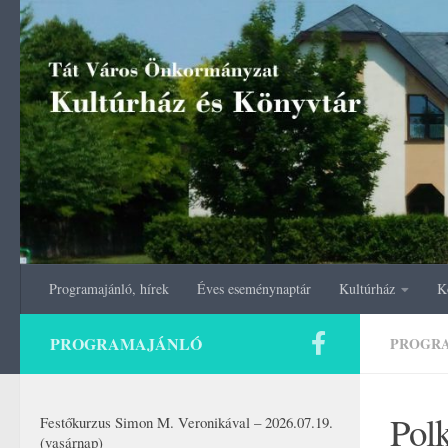
Skip to content
Programajánló, hírek
Éves eseménynaptár
Kultúrház
K
PROGRAMAJÁNLÓ
PROGR
Polk
Festőkurzus Simon M. Veronikával – 2026.07.19.
(vasárnap)