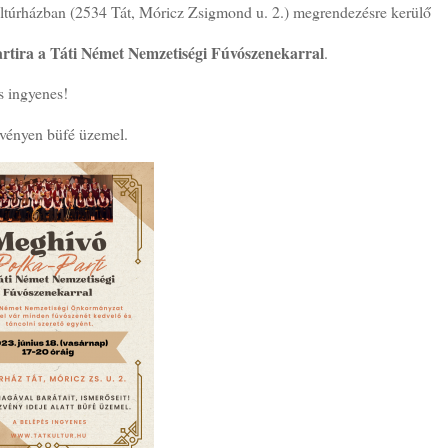
ultúrházban (2534 Tát, Móricz Zsigmond u. 2.) megrendezésre kerülő
rtira a Táti Német Nemzetiségi Fúvószenekarral
.
s ingyenes!
vényen büfé üzemel.