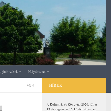
oglalkozások
Helytörténet
HÍREK
0
i
A Kultúrház és Könyvtár 2026. július
13. és augusztus 16. között zárva tart