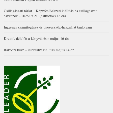
Csillagászati tárlat – Képzőművészeti kiállítás és csillagászati
eszközök – 2026.05.21. (csütörtök) 18 óra
Ingyenes számítógépes és okoseszköz-használat tanfolyam
Kreatív délelőtt a könyvtárban május 16-án
Rákóczi busz – interaktív kiállítás május 14-én