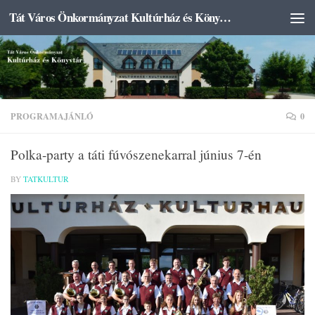
Tát Város Önkormányzat Kultúrház és Könyvtár
Skip to content
PROGRAMAJÁNLÓ
0
Polka-party a táti fúvószenekarral június 7-én
BY
TATKULTUR