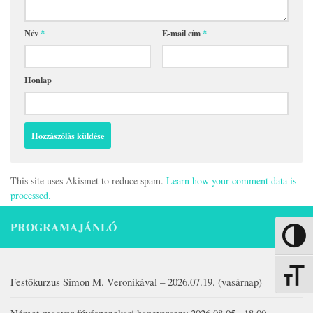
Név
*
E-mail cím
*
Honlap
This site uses Akismet to reduce spam.
Learn how your comment data is
processed.
PROGRAMAJÁNLÓ
Nagy kon
Betűmére
Festőkurzus Simon M. Veronikával – 2026.07.19. (vasárnap)