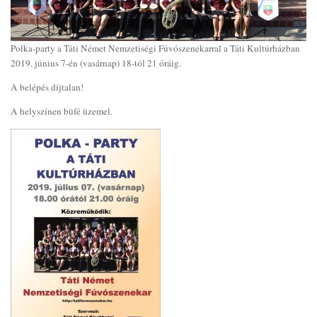
Polka-party a Táti Német Nemzetiségi Fúvószenekarral a Táti Kultúrházban
2019. június 7-én (vasárnap) 18-tól 21 óráig.
A belépés díjtalan!
A helyszínen büfé üzemel.