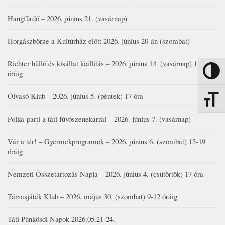
Hangfürdő – 2026. június 21. (vasárnap)
Horgászbörze a Kultúrház előtt 2026. június 20-án (szombat)
Richter hüllő és kisállat kiállítás – 2026. június 14. (vasárnap) 15-17
Nagy kon
óráig
Olvasó Klub – 2026. június 5. (péntek) 17 óra
Betűmére
Polka-parti a táti fúvószenekarral – 2026. június 7. (vasárnap)
Vár a tér! – Gyermekprogramok – 2026. június 6. (szombat) 15-19
óráig
Nemzeti Összetartozás Napja – 2026. június 4. (csütörtök) 17 óra
Társasjáték Klub – 2026. május 30. (szombat) 9-12 óráig
Táti Pünkösdi Napok 2026.05.21-24.