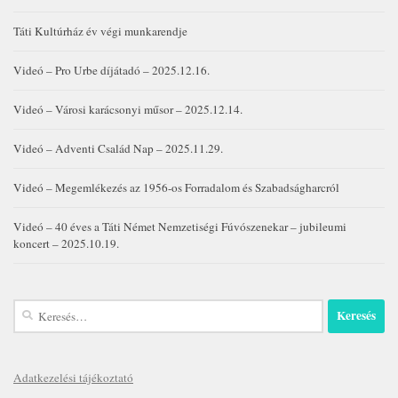
Táti Kultúrház év végi munkarendje
Videó – Pro Urbe díjátadó – 2025.12.16.
Videó – Városi karácsonyi műsor – 2025.12.14.
Videó – Adventi Család Nap – 2025.11.29.
Videó – Megemlékezés az 1956-os Forradalom és Szabadságharcról
Videó – 40 éves a Táti Német Nemzetiségi Fúvószenekar – jubileumi
koncert – 2025.10.19.
Keresés:
Adatkezelési tájékoztató