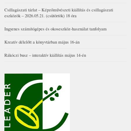
Csillagászati tárlat – Képzőművészeti kiállítás és csillagászati
eszközök – 2026.05.21. (csütörtök) 18 óra
Ingyenes számítógépes és okoseszköz-használat tanfolyam
Kreatív délelőtt a könyvtárban május 16-án
Rákóczi busz – interaktív kiállítás május 14-én