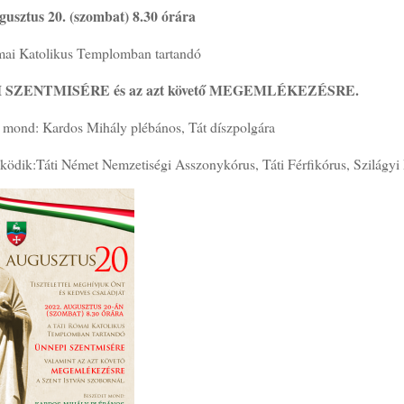
gusztus 20. (szombat) 8.30 órára
ómai Katolikus Templomban tartandó
 SZENTMISÉRE és az azt követő MEGEMLÉKEZÉSRE.
 mond: Kardos Mihály plébános, Tát díszpolgára
ödik:Táti Német Nemzetiségi Asszonykórus, Táti Férfikórus, Szilágyi 