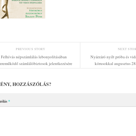
PREVIOUS STORY
NEXT STO
Felhívás népszámlálás lebonyolításában
Nyárzáró nyílt próba és vid
zreműködő számlálóbiztosok jelentkezésére
kórusokkal augusztus 28
ÉNY, HOZZÁSZÓLÁS?
zólás
*