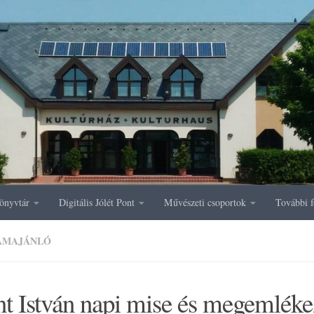
önyvtár
Digitális Jólét Pont
Művészeti csoportok
További f
AMAJÁNLÓ
t István napi mise és megemléke