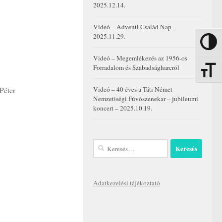
2025.12.14.
Videó – Adventi Család Nap –
2025.11.29.
Nagy kon
Videó – Megemlékezés az 1956-os
Forradalom és Szabadságharcról
Betűmére
Péter
Videó – 40 éves a Táti Német
Nemzetiségi Fúvószenekar – jubileumi
koncert – 2025.10.19.
Keresés:
Adatkezelési tájékoztató