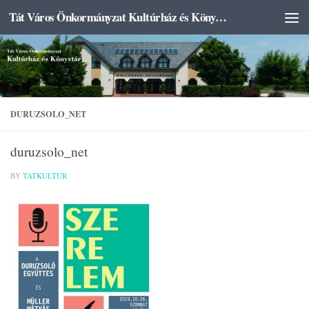
Tát Város Önkormányzat Kultúrház és Könyvtár
Skip to content
DURUZSOLO_NET
duruzsolo_net
BY
TATKULTUR