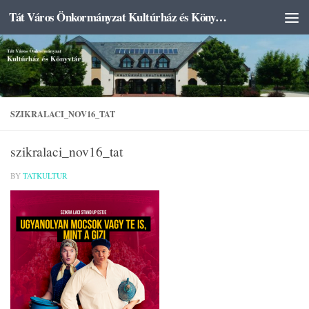
Tát Város Önkormányzat Kultúrház és Könyvtár
Skip to content
SZIKRALACI_NOV16_TAT
szikralaci_nov16_tat
BY
TATKULTUR