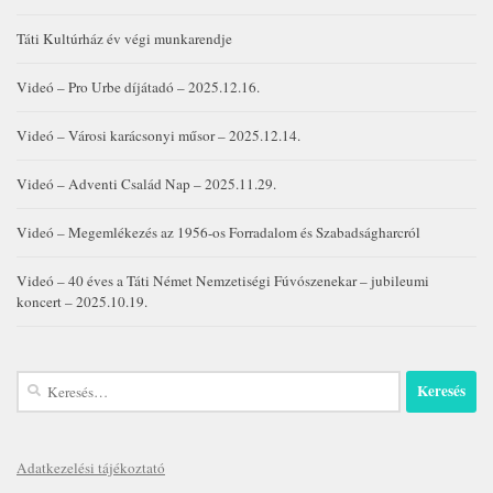
Táti Kultúrház év végi munkarendje
Videó – Pro Urbe díjátadó – 2025.12.16.
Videó – Városi karácsonyi műsor – 2025.12.14.
Videó – Adventi Család Nap – 2025.11.29.
Videó – Megemlékezés az 1956-os Forradalom és Szabadságharcról
Videó – 40 éves a Táti Német Nemzetiségi Fúvószenekar – jubileumi
koncert – 2025.10.19.
Keresés:
Adatkezelési tájékoztató