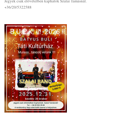
Jegyek csak elővételben kaphatók Szalai Tamásnál.
+36/20/5322588