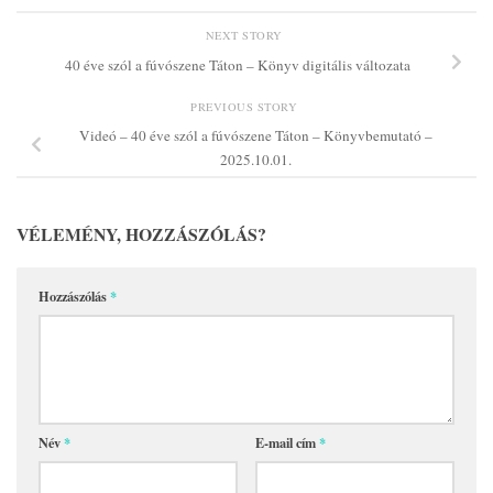
NEXT STORY
40 éve szól a fúvószene Táton – Könyv digitális változata
PREVIOUS STORY
Videó – 40 éve szól a fúvószene Táton – Könyvbemutató –
2025.10.01.
VÉLEMÉNY, HOZZÁSZÓLÁS?
Hozzászólás
*
Név
*
E-mail cím
*