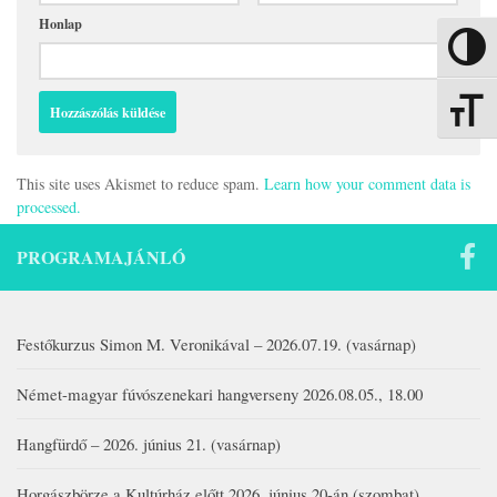
Honlap
Nagy kon
Betűmére
This site uses Akismet to reduce spam.
Learn how your comment data is
processed.
PROGRAMAJÁNLÓ
Festőkurzus Simon M. Veronikával – 2026.07.19. (vasárnap)
Német-magyar fúvószenekari hangverseny 2026.08.05., 18.00
Hangfürdő – 2026. június 21. (vasárnap)
Horgászbörze a Kultúrház előtt 2026. június 20-án (szombat)