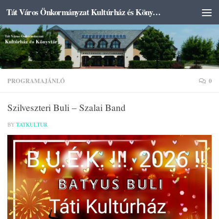
Tát Város Önkormányzat Kultúrház és Könyvtár
Skip to content
PROGRAMAJÁNLÓ
0
Szilveszteri Buli – Szalai Band
BY
TATKULTUR