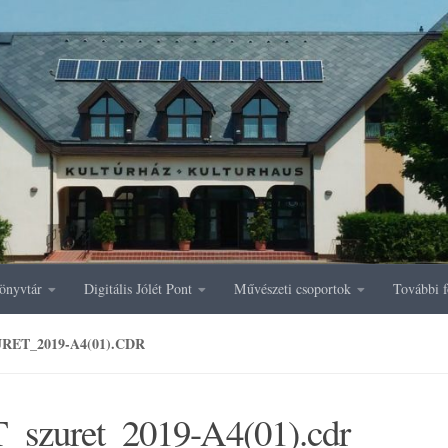
önyvtár
Digitális Jólét Pont
Művészeti csoportok
További f
RET_2019-A4(01).CDR
_szuret_2019-A4(01).cdr