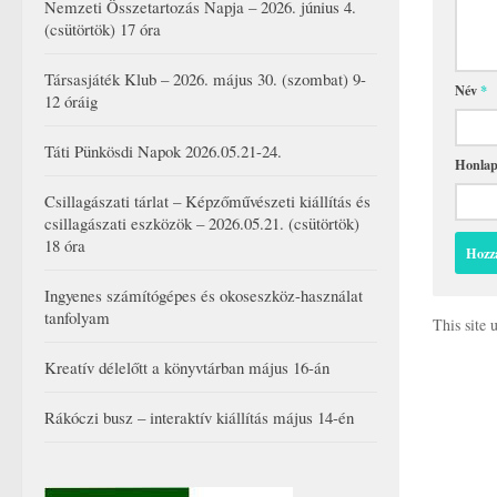
Nemzeti Összetartozás Napja – 2026. június 4.
(csütörtök) 17 óra
Társasjáték Klub – 2026. május 30. (szombat) 9-
Név
*
12 óráig
Táti Pünkösdi Napok 2026.05.21-24.
Honla
Csillagászati tárlat – Képzőművészeti kiállítás és
csillagászati eszközök – 2026.05.21. (csütörtök)
18 óra
Ingyenes számítógépes és okoseszköz-használat
tanfolyam
This site
Kreatív délelőtt a könyvtárban május 16-án
Rákóczi busz – interaktív kiállítás május 14-én