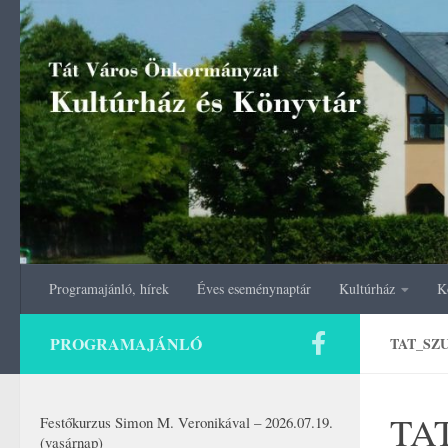
Skip to content
Programajánló, hírek
Éves eseménynaptár
Kultúrház
K
PROGRAMAJÁNLÓ
TAT_SZU
TAT
Festőkurzus Simon M. Veronikával – 2026.07.19.
(vasárnap)