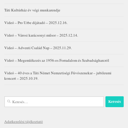
Táti Kultúrház év végi munkarendje
Videó – Pro Urbe díjátadó – 2025.12.16.
Videó – Városi karácsonyi műsor – 2025.12.14.
Videó – Adventi Család Nap – 2025.11.29.
Videó – Megemlékezés az 1956-os Forradalom és Szabadságharcról
Videó – 40 éves a Táti Német Nemzetiségi Fúvószenekar – jubileumi
koncert – 2025.10.19.
Keresés:
Adatkezelési tájékoztató