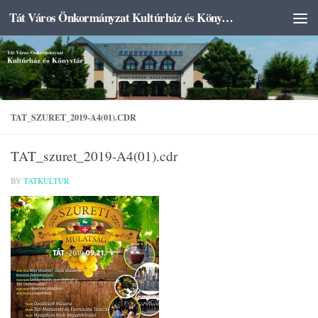
Tát Város Önkormányzat Kultúrház és Könyvtár
Skip to content
TAT_SZURET_2019-A4(01).CDR
TAT_szuret_2019-A4(01).cdr
BY
TATKULTUR