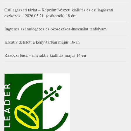
Csillagászati tárlat – Képzőművészeti kiállítás és csillagászati
eszközök – 2026.05.21. (csütörtök) 18 óra
Ingyenes számítógépes és okoseszköz-használat tanfolyam
Kreatív délelőtt a könyvtárban május 16-án
Rákóczi busz – interaktív kiállítás május 14-én