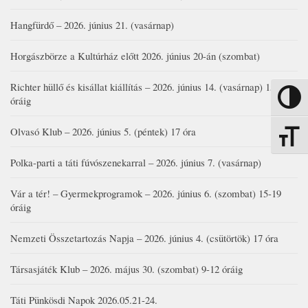
Hangfürdő – 2026. június 21. (vasárnap)
Horgászbörze a Kultúrház előtt 2026. június 20-án (szombat)
Richter hüllő és kisállat kiállítás – 2026. június 14. (vasárnap) 15-17
Nagy kon
óráig
Olvasó Klub – 2026. június 5. (péntek) 17 óra
Betűmére
Polka-parti a táti fúvószenekarral – 2026. június 7. (vasárnap)
Vár a tér! – Gyermekprogramok – 2026. június 6. (szombat) 15-19
óráig
Nemzeti Összetartozás Napja – 2026. június 4. (csütörtök) 17 óra
Társasjáték Klub – 2026. május 30. (szombat) 9-12 óráig
Táti Pünkösdi Napok 2026.05.21-24.