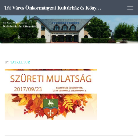
Tát Város Önkormányzat Kultúrház és Könyvtár
Skip to content
BY
TATKULTUR