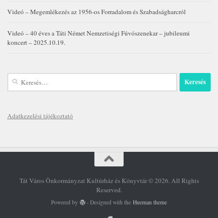
Videó – Megemlékezés az 1956-os Forradalom és Szabadságharcról
Videó – 40 éves a Táti Német Nemzetiségi Fúvószenekar – jubileumi
koncert – 2025.10.19.
Keresés:
Adatkezelési tájékoztató
Tát Város Önkormányzat Kultúrház és Könyvtár © 2026. All Rights
Reserved.
Powered by
- Designed with the
Hueman theme