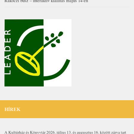
Rákóczi busz – interaktív kiállítás május 14-én
HÍREK
A Kultúrház és Könyvtár 2026. július 13. és augusztus 16. között zárva tart