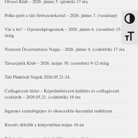
Olvasó Klub – 2026. június 5. (péntek) 17 óra
Polka-parti a táti fúvószenekarral – 2026. június 7. (vasárnap)
Nagy kon
Vár a tér! – Gyermekprogramok – 2026. június 6. (szombat) 15-19
óráig
Betűmére
Nemzeti Összetartozás Napja – 2026. június 4. (csütörtök) 17 óra
Társasjáték Klub – 2026. május 30. (szombat) 9-12 óráig
Táti Pünkösdi Napok 2026.05.21-24.
Csillagászati tárlat – Képzőművészeti kiállítás és csillagászati
eszközök – 2026.05.21. (csütörtök) 18 óra
Ingyenes számítógépes és okoseszköz-használat tanfolyam
Kreatív délelőtt a könyvtárban május 16-án