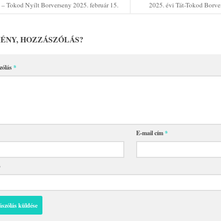
 – Tokod Nyílt Borverseny 2025. február 15.
2025. évi Tát-Tokod Borv
ÉNY, HOZZÁSZÓLÁS?
zólás
*
E-mail cím
*
p