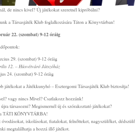
ál, de nincs kivel? Új játékokat szeretnél kipróbálni?
runk a Társasjáték Klub foglalkozására Táton a Könyvtárban!
bruár 22. (szombat) 9-12 óráig
időpontok:
rcius 29. (szombat) 9-12 óráig
rilis 12. – Húsvétváró Játszóház
jus 24. (szombat) 9-12 óráig
b játékokat a Játékkunyhó – Esztergomi Társasjáték Klub biztosítja!
vel? vagy nincs Mivel? Csatlakozz hozzánk!
 újra társasozni? Megismernél új és szórakoztató játékokat?
l a TÁTI KÖNYVTÁRBA!
 óvodásokat, iskolásokat, fiatalokat, felnőtteket, nagyszülőket, dédszül
nki megtalálhatja a hozzá illő játékot.