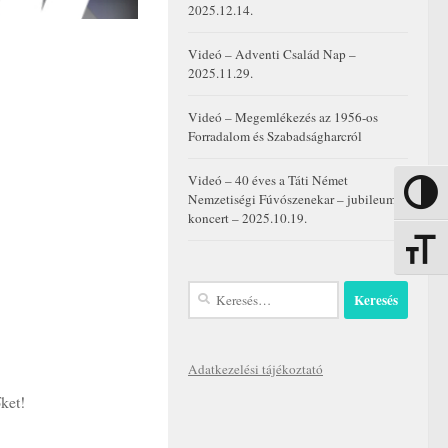
2025.12.14.
Videó – Adventi Család Nap –
2025.11.29.
Videó – Megemlékezés az 1956-os
Forradalom és Szabadságharcról
Videó – 40 éves a Táti Német
Nagy kon
Nemzetiségi Fúvószenekar – jubileumi
koncert – 2025.10.19.
Betűmére
Keresés:
Adatkezelési tájékoztató
őket!