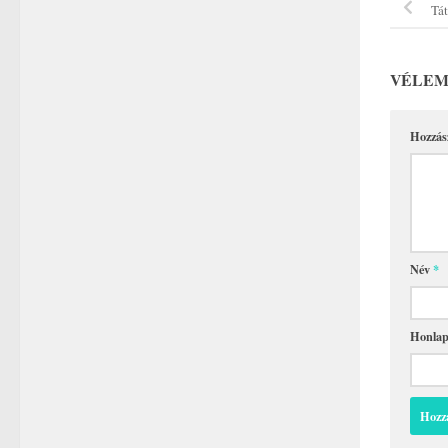
Tát
VÉLEM
Hozzás
Név
*
Honla