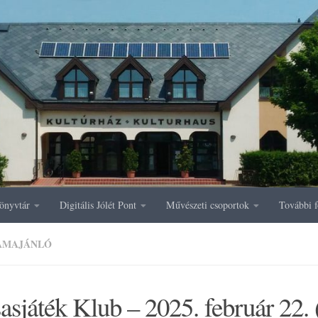
önyvtár
Digitális Jólét Pont
Művészeti csoportok
További f
AMAJÁNLÓ
asjáték Klub – 2025. február 22.