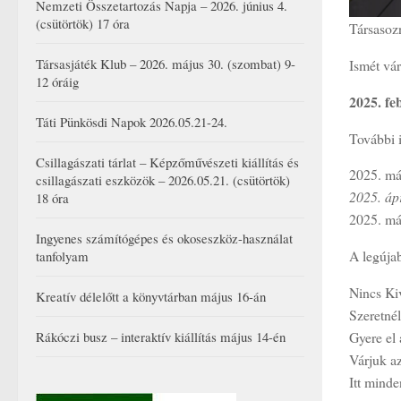
Nemzeti Összetartozás Napja – 2026. június 4.
(csütörtök) 17 óra
Társasozn
Társasjáték Klub – 2026. május 30. (szombat) 9-
Ismét vá
12 óráig
2025. fe
Táti Pünkösdi Napok 2026.05.21-24.
További 
Csillagászati tárlat – Képzőművészeti kiállítás és
2025. má
csillagászati eszközök – 2026.05.21. (csütörtök)
2025. áp
18 óra
2025. má
Ingyenes számítógépes és okoseszköz-használat
A legújab
tanfolyam
Nincs Ki
Kreatív délelőtt a könyvtárban május 16-án
Szeretnél
Gyere e
Rákóczi busz – interaktív kiállítás május 14-én
Várjuk az
Itt minde