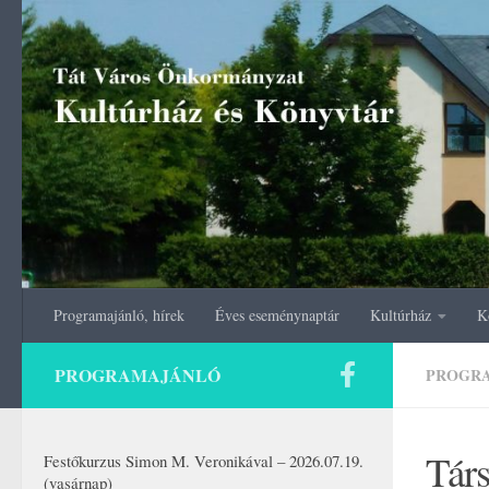
Skip to content
Programajánló, hírek
Éves eseménynaptár
Kultúrház
K
PROGRAMAJÁNLÓ
PROGR
Társ
Festőkurzus Simon M. Veronikával – 2026.07.19.
(vasárnap)