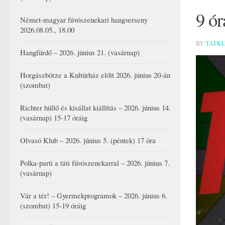
9 ór
Német-magyar fúvószenekari hangverseny
2026.08.05., 18.00
BY
TATK
Hangfürdő – 2026. június 21. (vasárnap)
Horgászbörze a Kultúrház előtt 2026. június 20-án
(szombat)
Richter hüllő és kisállat kiállítás – 2026. június 14.
(vasárnap) 15-17 óráig
Olvasó Klub – 2026. június 5. (péntek) 17 óra
Polka-parti a táti fúvószenekarral – 2026. június 7.
(vasárnap)
Vár a tér! – Gyermekprogramok – 2026. június 6.
(szombat) 15-19 óráig