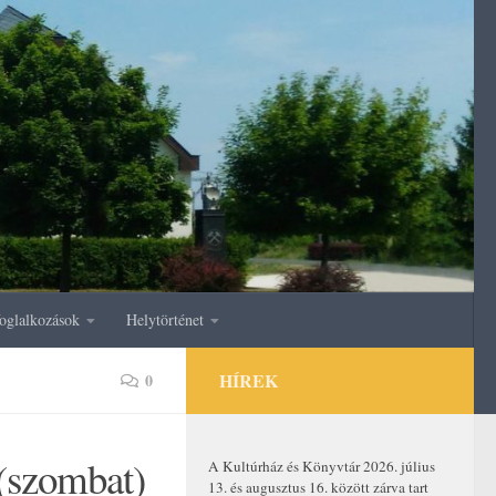
oglalkozások
Helytörténet
HÍREK
0
 (szombat)
A Kultúrház és Könyvtár 2026. július
13. és augusztus 16. között zárva tart