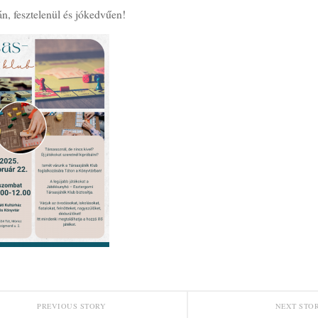
n, fesztelenül és jókedvűen!
PREVIOUS STORY
NEXT STO