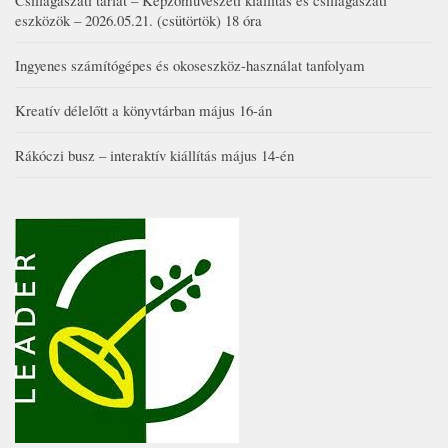
Csillagászati tárlat – Képzőművészeti kiállítás és csillagászati
eszközök – 2026.05.21. (csütörtök) 18 óra
Ingyenes számítógépes és okoseszköz-használat tanfolyam
Kreatív délelőtt a könyvtárban május 16-án
Rákóczi busz – interaktív kiállítás május 14-én