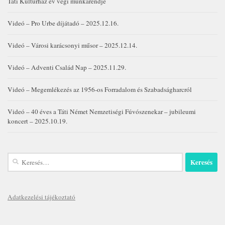
Táti Kultúrház év végi munkarendje
Videó – Pro Urbe díjátadó – 2025.12.16.
Videó – Városi karácsonyi műsor – 2025.12.14.
Videó – Adventi Család Nap – 2025.11.29.
Videó – Megemlékezés az 1956-os Forradalom és Szabadságharcról
Videó – 40 éves a Táti Német Nemzetiségi Fúvószenekar – jubileumi
koncert – 2025.10.19.
Keresés:
Adatkezelési tájékoztató