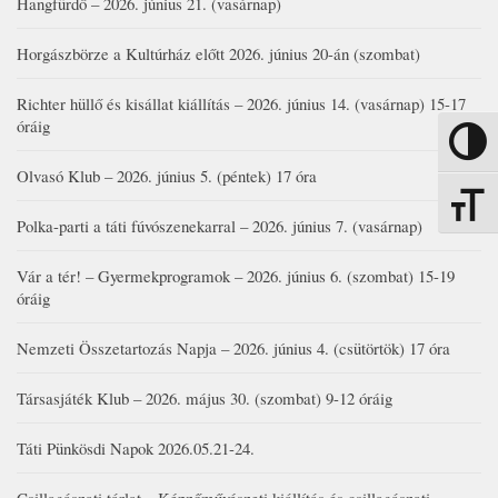
Hangfürdő – 2026. június 21. (vasárnap)
Horgászbörze a Kultúrház előtt 2026. június 20-án (szombat)
Richter hüllő és kisállat kiállítás – 2026. június 14. (vasárnap) 15-17
óráig
Nagy kon
Olvasó Klub – 2026. június 5. (péntek) 17 óra
Betűmére
Polka-parti a táti fúvószenekarral – 2026. június 7. (vasárnap)
Vár a tér! – Gyermekprogramok – 2026. június 6. (szombat) 15-19
óráig
Nemzeti Összetartozás Napja – 2026. június 4. (csütörtök) 17 óra
Társasjáték Klub – 2026. május 30. (szombat) 9-12 óráig
Táti Pünkösdi Napok 2026.05.21-24.