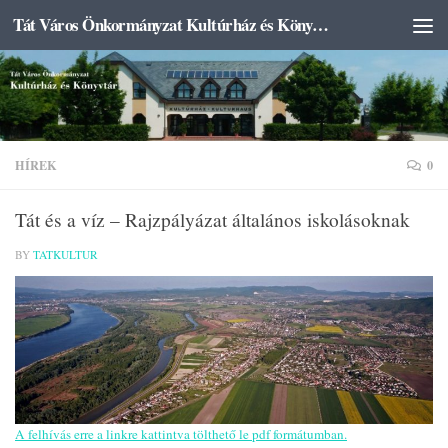
Tát Város Önkormányzat Kultúrház és Könyvtár
Skip to content
HÍREK
0
Tát és a víz – Rajzpályázat általános iskolásoknak
BY
TATKULTUR
A felhívás erre a linkre kattintva tölthető le pdf formátumban.