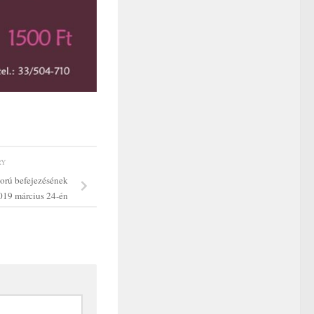
RY
orú befejezésének
2019 március 24-én