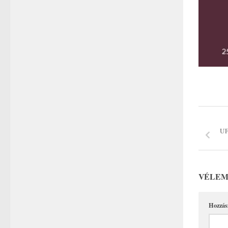
UF
VÉLEM
Hozzás