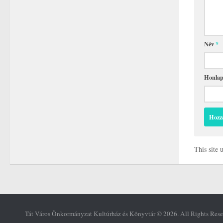
Név
*
Honla
This site
Tát Város Önkormányzat Kultúrház és Könyvtár © 2026. All Rights Rese