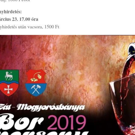
yhirdetés:
rcius 23. 17.00 óra
hirdetés után vacsora, 1500 Ft