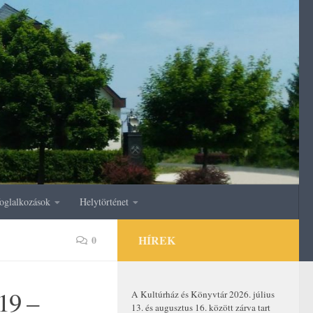
oglalkozások
Helytörténet
HÍREK
0
19 –
A Kultúrház és Könyvtár 2026. július
13. és augusztus 16. között zárva tart