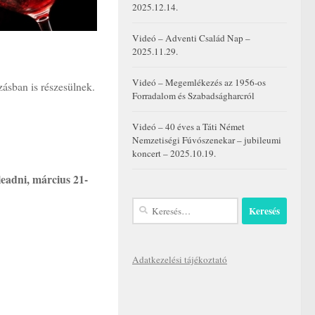
2025.12.14.
Videó – Adventi Család Nap –
2025.11.29.
Videó – Megemlékezés az 1956-os
ásban is részesülnek.
Forradalom és Szabadságharcról
Videó – 40 éves a Táti Német
Nemzetiségi Fúvószenekar – jubileumi
koncert – 2025.10.19.
leadni, március 21-
Keresés:
Adatkezelési tájékoztató