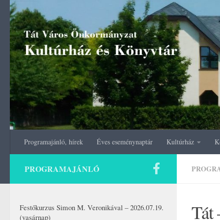
Skip to content
Programajánló, hírek
Éves eseménynaptár
Kultúrház
K
PROGRAMAJÁNLÓ
PROGR
Tát
Festőkurzus Simon M. Veronikával – 2026.07.19.
(vasárnap)