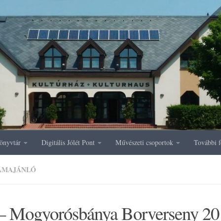
önyvtár
Digitális Jólét Pont
Művészeti csoportok
További f
AMAJÁNLÓ
 – Mogyorósbánya Borverseny 20