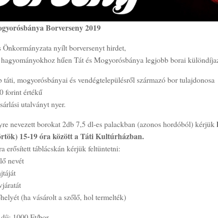
ogyorósbánya Borverseny 2019
s Önkormányzata nyílt borversenyt hirdet,
 hagyományokhoz hűen Tát és Mogyorósbánya legjobb borai különdíjaz
b táti, mogyorósbányai és vendégtelepülésről származó bor tulajdonosa
 forint értékű
rlási utalványt nyer.
yre nevezett borokat 2db 7,5 dl-es palackban (azonos hordóból) kérjük
örtök) 15-19 óra között a Táti Kultúrházban.
a erősített táblácskán kérjük feltüntetni:
lő nevét
jtáját
vjáratát
helyét (ha vásárolt a szőlő, hol termelték)
díj: 1000 Ft/bor