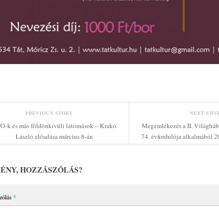
PREVIOUS STORY
NEXT STO
O-k és más földönkívüli látomások – Krakó
Megemlékezés a II. Világháb
László előadása március 8-án
74. évfordulója alkalmából 
ÉNY, HOZZÁSZÓLÁS?
zólás
*