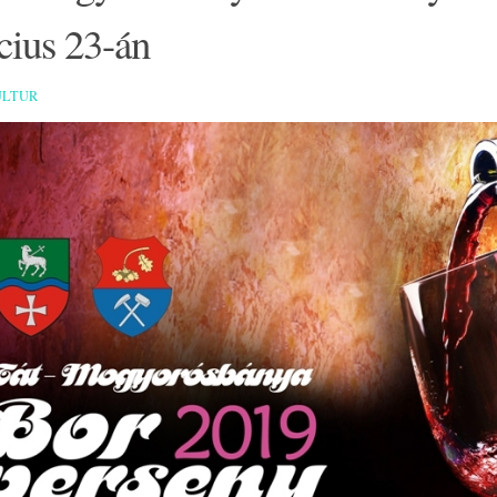
cius 23-án
ULTUR