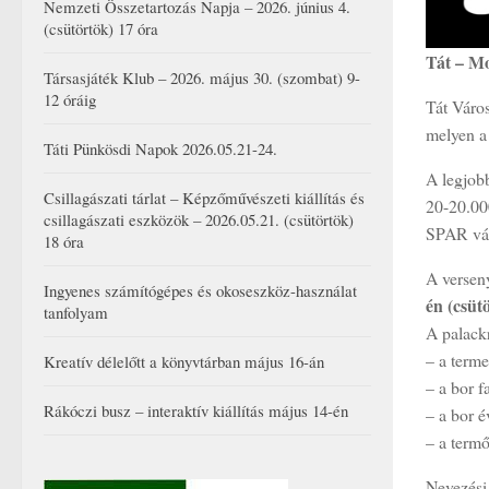
Nemzeti Összetartozás Napja – 2026. június 4.
(csütörtök) 17 óra
Tát – M
Társasjáték Klub – 2026. május 30. (szombat) 9-
12 óráig
Tát Váro
melyen a
Táti Pünkösdi Napok 2026.05.21-24.
A legjob
Csillagászati tárlat – Képzőművészeti kiállítás és
20-20.000
csillagászati eszközök – 2026.05.21. (csütörtök)
SPAR vásá
18 óra
A versen
Ingyenes számítógépes és okoseszköz-használat
én (csüt
tanfolyam
A palackr
– a terme
Kreatív délelőtt a könyvtárban május 16-án
– a bor fa
Rákóczi busz – interaktív kiállítás május 14-én
– a bor é
– a termő
Nevezési 