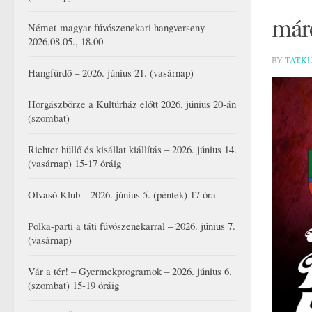
már
Német-magyar fúvószenekari hangverseny
2026.08.05., 18.00
BY
TATK
Hangfürdő – 2026. június 21. (vasárnap)
Horgászbörze a Kultúrház előtt 2026. június 20-án
(szombat)
Richter hüllő és kisállat kiállítás – 2026. június 14.
(vasárnap) 15-17 óráig
Olvasó Klub – 2026. június 5. (péntek) 17 óra
Polka-parti a táti fúvószenekarral – 2026. június 7.
(vasárnap)
Vár a tér! – Gyermekprogramok – 2026. június 6.
(szombat) 15-19 óráig