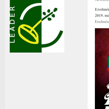
Eredmén
2019. má
Eredmény