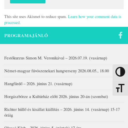
This site uses Akismet to reduce spam.
Learn how your comment data is
processed.
PROGRAMAJÁNLÓ
Festőkurzus Simon M. Veronikával – 2026.07.19. (vasárnap)
Német-magyar fúvószenekari hangverseny 2026.08.05., 18.00
Nagy kon
Hangfürdő – 2026. június 21. (vasárnap)
Betűmére
Horgászbörze a Kultúrház előtt 2026. június 20-án (szombat)
Richter hüllő és kisállat kiállítás – 2026. június 14. (vasárnap) 15-17
óráig
Olvasó Klub – 2026. június 5. (péntek) 17 óra