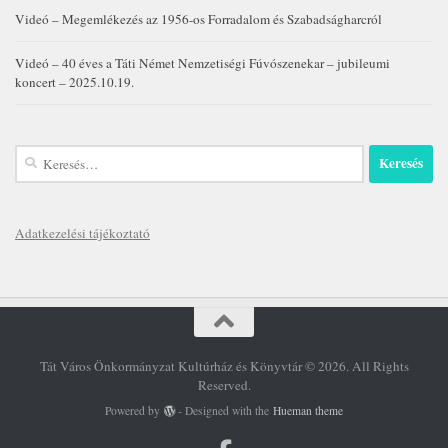
Videó – Megemlékezés az 1956-os Forradalom és Szabadságharcról
Videó – 40 éves a Táti Német Nemzetiségi Fúvószenekar – jubileumi
koncert – 2025.10.19.
Keresés:
Adatkezelési tájékoztató
Tát Város Önkormányzat Kultúrház és Könyvtár © 2026. All Rights
Reserved.
Powered by
- Designed with the
Hueman theme