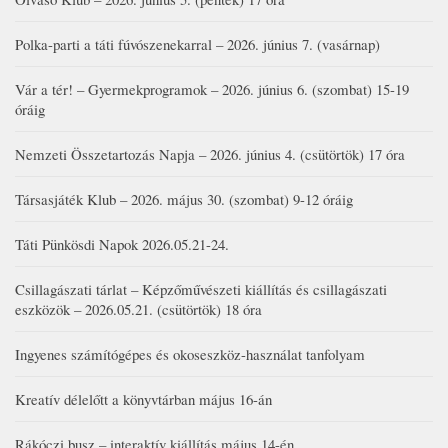
Polka-parti a táti fúvószenekarral – 2026. június 7. (vasárnap)
Vár a tér! – Gyermekprogramok – 2026. június 6. (szombat) 15-19
óráig
Nemzeti Összetartozás Napja – 2026. június 4. (csütörtök) 17 óra
Társasjáték Klub – 2026. május 30. (szombat) 9-12 óráig
Táti Pünkösdi Napok 2026.05.21-24.
Csillagászati tárlat – Képzőművészeti kiállítás és csillagászati
eszközök – 2026.05.21. (csütörtök) 18 óra
Ingyenes számítógépes és okoseszköz-használat tanfolyam
Kreatív délelőtt a könyvtárban május 16-án
Rákóczi busz – interaktív kiállítás május 14-én