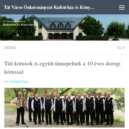
Tát Város Önkormányzat Kultúrház és Könyvtár
Skip to content
HÍREK
0
Táti kórusok is együtt ünnepelnek a 10 éves dorogi
kórussal
BY
TATKULTUR