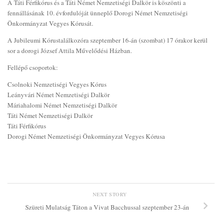
A Táti Férfikórus és a Táti Német Nemzetiségi Dalkör is köszönti a
fennállásának 10. évfordulóját ünneplő Dorogi Német Nemzetiségi
Önkormányzat Vegyes Kórusát.
A Jubileumi Kórustalálkozóra szeptember 16-án (szombat) 17 órakor kerül
sor a dorogi József Attila Művelődési Házban.
Fellépő csoportok:
Csolnoki Nemzetiségi Vegyes Kórus
Leányvári Német Nemzetiségi Dalkör
Máriahalomi Német Nemzetiségi Dalkör
Táti Német Nemzetiségi Dalkör
Táti Férfikórus
Dorogi Német Nemzetiségi Önkormányzat Vegyes Kórusa
NEXT STORY
Szüreti Mulatság Táton a Vivat Bacchussal szeptember 23-án