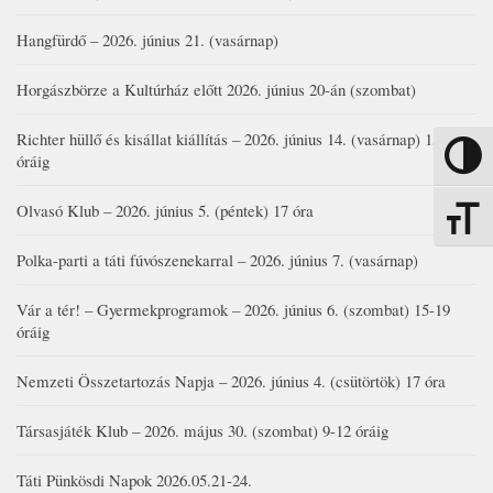
Hangfürdő – 2026. június 21. (vasárnap)
Horgászbörze a Kultúrház előtt 2026. június 20-án (szombat)
Richter hüllő és kisállat kiállítás – 2026. június 14. (vasárnap) 15-17
Nagy kon
óráig
Olvasó Klub – 2026. június 5. (péntek) 17 óra
Betűmére
Polka-parti a táti fúvószenekarral – 2026. június 7. (vasárnap)
Vár a tér! – Gyermekprogramok – 2026. június 6. (szombat) 15-19
óráig
Nemzeti Összetartozás Napja – 2026. június 4. (csütörtök) 17 óra
Társasjáték Klub – 2026. május 30. (szombat) 9-12 óráig
Táti Pünkösdi Napok 2026.05.21-24.