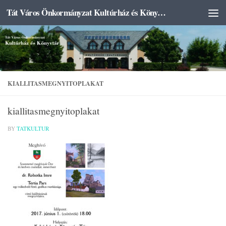
Tát Város Önkormányzat Kultúrház és Könyvtár
Skip to content
KIALLITASMEGNYITOPLAKAT
kiallitasmegnyitoplakat
BY
TATKULTUR