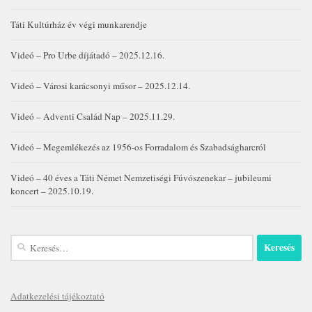
Táti Kultúrház év végi munkarendje
Videó – Pro Urbe díjátadó – 2025.12.16.
Videó – Városi karácsonyi műsor – 2025.12.14.
Videó – Adventi Család Nap – 2025.11.29.
Videó – Megemlékezés az 1956-os Forradalom és Szabadságharcról
Videó – 40 éves a Táti Német Nemzetiségi Fúvószenekar – jubileumi
koncert – 2025.10.19.
Keresés:
Adatkezelési tájékoztató