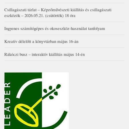
Csillagászati tárlat – Képzőművészeti kiállítás és csillagászati
eszközök – 2026.05.21. (csütörtök) 18 óra
Ingyenes számítógépes és okoseszköz-használat tanfolyam
Kreatív délelőtt a könyvtárban május 16-án
Rákóczi busz – interaktív kiállítás május 14-én