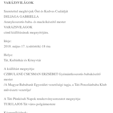
VARÁZSVILÁGOK
Szeretettel meghívjuk Önt és Kedves Családját
DELIÁGA GABRIELLA
Aranykoszorús baba- és mackókészítő mester
VARÁZSVILÁGOK
című kiállításának megnyitójára.
Ideje:
2018. május 17. (csütörtök) 18 óra
Helye:
Tát, Kultúrház és Könyvtár
A kiállítást megnyitja:
CZIBULÁNÉ CSICSMAN ERZSÉBET Gyémántkoszorús babakészítő
mester
/A Magyar Bababarát Egyesület vezetőségi tagja, a Táti Porcelánbaba Klub
művészeti vezetője/
A Táti Pünkösdi Napok rendezvénysorozatot megnyitja:
TURI LAJOS Tát város polgármestere
Közreműködnek: