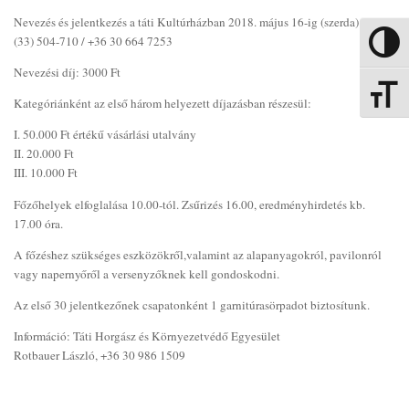
Nevezés és jelentkezés a táti Kultúrházban 2018. május 16-ig (szerda)
(33) 504-710 / +36 30 664 7253
Nagy kon
Nevezési díj: 3000 Ft
Betűmére
Kategóriánként az első három helyezett díjazásban részesül:
I. 50.000 Ft értékű vásárlási utalvány
II. 20.000 Ft
III. 10.000 Ft
Főzőhelyek elfoglalása 10.00-tól. Zsűrizés 16.00, eredményhirdetés kb.
17.00 óra.
A főzéshez szükséges eszközökről,valamint az alapanyagokról, pavilonról
vagy napernyőről a versenyzőknek kell gondoskodni.
Az első 30 jelentkezőnek csapatonként 1 garnitúrasörpadot biztosítunk.
Információ: Táti Horgász és Környezetvédő Egyesület
Rotbauer László, +36 30 986 1509