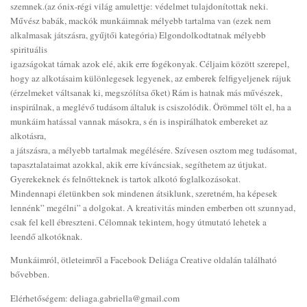
szemnek.(az ónix-régi világ amulettje: védelmet tulajdonítottak neki.
Művész babák, mackók munkáimnak mélyebb tartalma van (ezek nem
alkalmasak játszásra, gyűjtői kategória) Elgondolkodtatnak mélyebb
spirituális
igazságokat tárnak azok elé, akik erre fogékonyak. Céljaim között szerepel,
hogy az alkotásaim különlegesek legyenek, az emberek felfigyeljenek rájuk
(érzelmeket váltsanak ki, megszólítsa őket) Rám is hatnak más művészek,
inspirálnak, a meglévő tudásom általuk is csiszolódik. Örömmel tölt el, ha a
munkáim hatással vannak másokra, s én is inspirálhatok embereket az
alkotásra,
a játszásra, a mélyebb tartalmak megélésére. Szívesen osztom meg tudásomat,
tapasztalataimat azokkal, akik erre kíváncsiak, segíthetem az útjukat.
Gyerekeknek és felnőtteknek is tartok alkotó foglalkozásokat.
Mindennapi életünkben sok mindenen átsiklunk, szeretném, ha képesek
lennénk” megélni” a dolgokat. A kreativitás minden emberben ott szunnyad,
csak fel kell ébreszteni. Célomnak tekintem, hogy útmutató lehetek a
leendő alkotóknak.
Munkáimról, ötleteimről a Facebook Deliága Creative oldalán található
bővebben.
Elérhetőségem: deliaga.gabriella@gmail.com