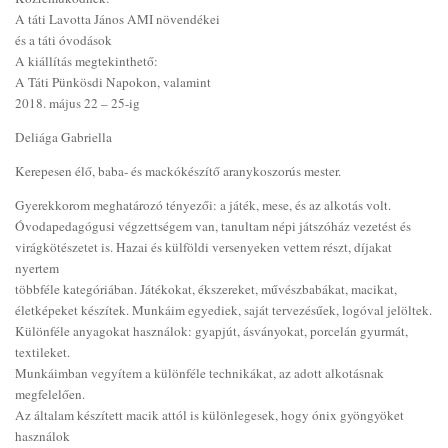
A táti Lavotta János AMI növendékei
és a táti óvodások
A kiállítás megtekinthető:
A Táti Pünkösdi Napokon, valamint
2018. május 22 – 25-ig
Deliága Gabriella
Kerepesen élő, baba- és mackókészítő aranykoszorús mester.
Gyerekkorom meghatározó tényezői: a játék, mese, és az alkotás volt.
Óvodapedagógusi végzettségem van, tanultam népi játszóház vezetést és
virágkötészetet is. Hazai és külföldi versenyeken vettem részt, díjakat
nyertem
többféle kategóriában. Játékokat, ékszereket, művészbabákat, macikat,
életképeket készítek. Munkáim egyediek, saját tervezésűek, logóval jelöltek.
Különféle anyagokat használok: gyapjút, ásványokat, porcelán gyurmát,
textileket.
Munkáimban vegyítem a különféle technikákat, az adott alkotásnak
megfelelően.
Az általam készített macik attól is különlegesek, hogy ónix gyöngyöket
használok