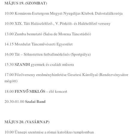
MÁJUS 19. (SZOMBAT)
10.00 Komárom-Esztergom Megyei Nyugdíjas Klubok Dalostalálkozója
10.00 XIX. Táti Halászléfőző-, V. Pörkölt- és Halételfőző verseny
13.00 Zumba bemutató (Salsa de Morena Táncstúdió)
14.15 Mozdulat Táncművészeti Egyesület
16.00 Tát – Söhnstetten futballmérkőzés (Sportpálya)
SZANDI
15.30
gyermek és családi műsora
17.00 Főzőverseny eredményhirdetése Gesztesi Károllyal (Rendezvénysátor
mögött)
FENYŐ MIKLÓS
18.00
– élő koncert
Szalai Band
20.30-01.00
MÁJUS 20. (VASÁRNAP)
10.00 Ünnepi szentmise a római katolikus templomban