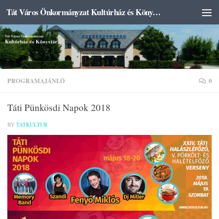
Tát Város Önkormányzat Kultúrház és Könyvtár
Skip to content
PROGRAMAJÁNLÓ
0
Táti Pünkösdi Napok 2018
BY
TATKULTUR