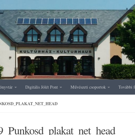
önyvtár
Digitális Jólét Pont
Művészeti csoportok
További f
UNKOSD_PLAKAT_NET_HEAD
9_Punkosd_plakat_net_head