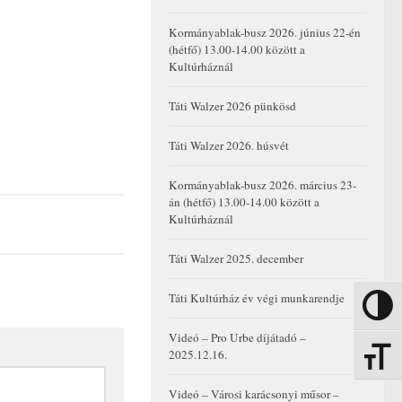
Kormányablak-busz 2026. június 22-én
(hétfő) 13.00-14.00 között a
Kultúrháznál
Táti Walzer 2026 pünkösd
Táti Walzer 2026. húsvét
Kormányablak-busz 2026. március 23-
án (hétfő) 13.00-14.00 között a
Kultúrháznál
Táti Walzer 2025. december
Táti Kultúrház év végi munkarendje
Nagy kon
Videó – Pro Urbe díjátadó –
2025.12.16.
Betűmére
Videó – Városi karácsonyi műsor –