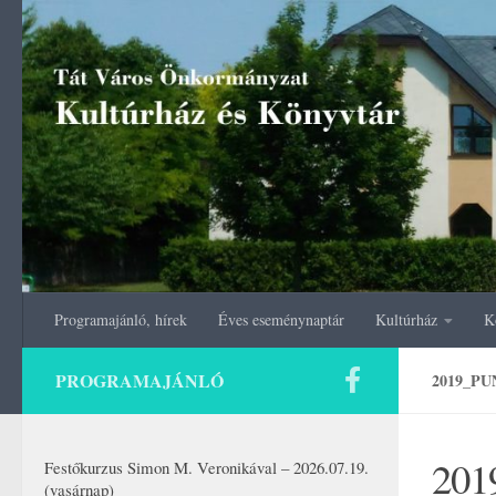
Skip to content
Programajánló, hírek
Éves eseménynaptár
Kultúrház
K
PROGRAMAJÁNLÓ
2019_P
201
Festőkurzus Simon M. Veronikával – 2026.07.19.
(vasárnap)