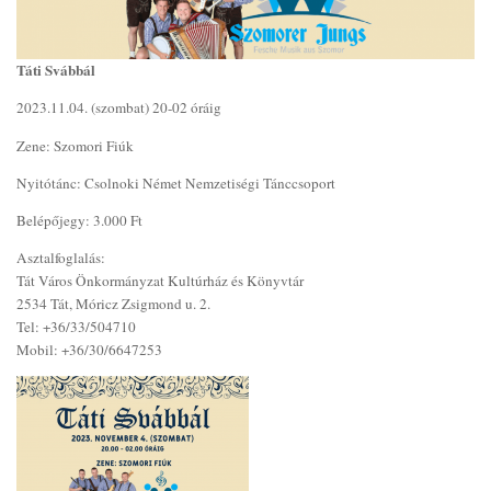
Táti Svábbál
2023.11.04. (szombat) 20-02 óráig
Zene: Szomori Fiúk
Nyitótánc: Csolnoki Német Nemzetiségi Tánccsoport
Belépőjegy: 3.000 Ft
Asztalfoglalás:
Tát Város Önkormányzat Kultúrház és Könyvtár
2534 Tát, Móricz Zsigmond u. 2.
Tel: +36/33/504710
Mobil: +36/30/6647253