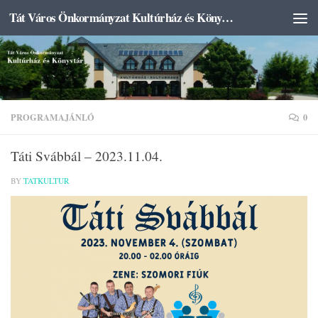
Tát Város Önkormányzat Kultúrház és Könyvtár
Skip to content
PROGRAMAJÁNLÓ
0
Táti Svábbál – 2023.11.04.
BY
TATKULTUR