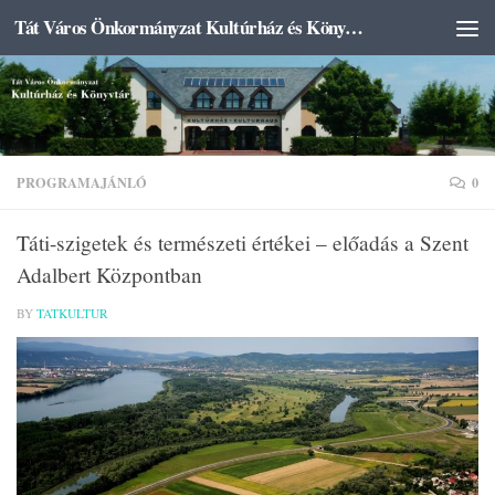
Tát Város Önkormányzat Kultúrház és Könyvtár
Skip to content
PROGRAMAJÁNLÓ
0
Táti-szigetek és természeti értékei – előadás a Szent
Adalbert Központban
BY
TATKULTUR