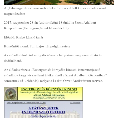
A „Táti-szigetek és természeti értékei” című vetített képes előadás kerül
megrendezésre
2017. szeptember 28-án (csütörtökön) 18 órától a Szent Adalbert
Központban (Esztergom, Szent István tér 10.)
Előadó: Krakó László tanár
Köszöntőt mond: Turi Lajos Tát polgármestere
Az előadás témájául szolgáló könyv a helyszínen megvásárolható és
dedikálható.
Az előadás része a „Esztergom és környéke kincsei, ismeretterjesztő
előadások tárgyi és szellemi értékeinkről a Szent Adalbert Központban”
sorozatnak (51. előadás), melyet a Laskai Osvát Antikvárium szervez.