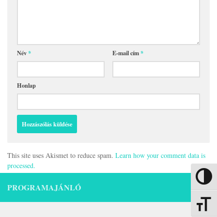
Név
*
E-mail cím
*
Honlap
This site uses Akismet to reduce spam.
Learn how your comment data is
processed.
Nagy kon
PROGRAMAJÁNLÓ
Betűmére