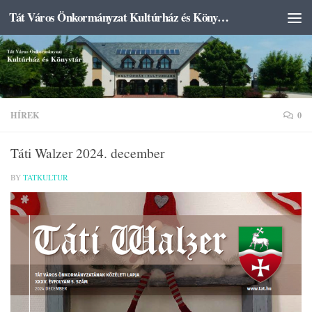
Tát Város Önkormányzat Kultúrház és Könyvtár
Skip to content
HÍREK
0
Táti Walzer 2024. december
BY
TATKULTUR