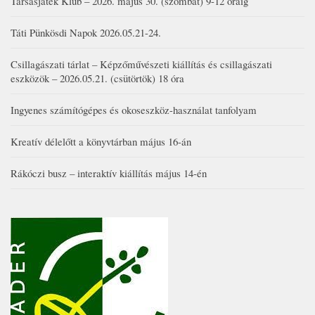
Társasjáték Klub – 2026. május 30. (szombat) 9-12 óráig
Táti Pünkösdi Napok 2026.05.21-24.
Csillagászati tárlat – Képzőművészeti kiállítás és csillagászati
eszközök – 2026.05.21. (csütörtök) 18 óra
Ingyenes számítógépes és okoseszköz-használat tanfolyam
Kreatív délelőtt a könyvtárban május 16-án
Rákóczi busz – interaktív kiállítás május 14-én