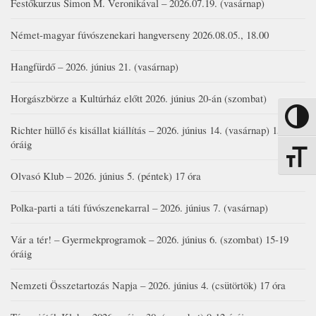
Festőkurzus Simon M. Veronikával – 2026.07.19. (vasárnap)
Német-magyar fúvószenekari hangverseny 2026.08.05., 18.00
Hangfürdő – 2026. június 21. (vasárnap)
Horgászbörze a Kultúrház előtt 2026. június 20-án (szombat)
Nagy kon
Richter hüllő és kisállat kiállítás – 2026. június 14. (vasárnap) 15-17
óráig
Betűmére
Olvasó Klub – 2026. június 5. (péntek) 17 óra
Polka-parti a táti fúvószenekarral – 2026. június 7. (vasárnap)
Vár a tér! – Gyermekprogramok – 2026. június 6. (szombat) 15-19
óráig
Nemzeti Összetartozás Napja – 2026. június 4. (csütörtök) 17 óra