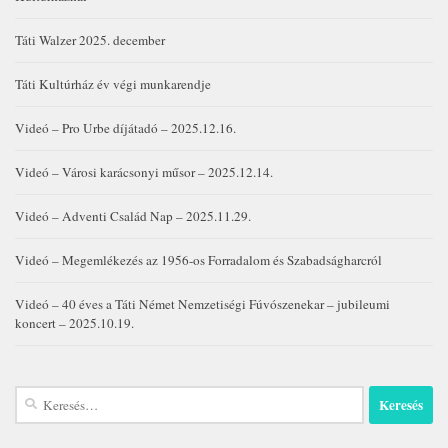
Táti Walzer 2025. december
Táti Kultúrház év végi munkarendje
Videó – Pro Urbe díjátadó – 2025.12.16.
Videó – Városi karácsonyi műsor – 2025.12.14.
Videó – Adventi Család Nap – 2025.11.29.
Videó – Megemlékezés az 1956-os Forradalom és Szabadságharcról
Videó – 40 éves a Táti Német Nemzetiségi Fúvószenekar – jubileumi
koncert – 2025.10.19.
Keresés: