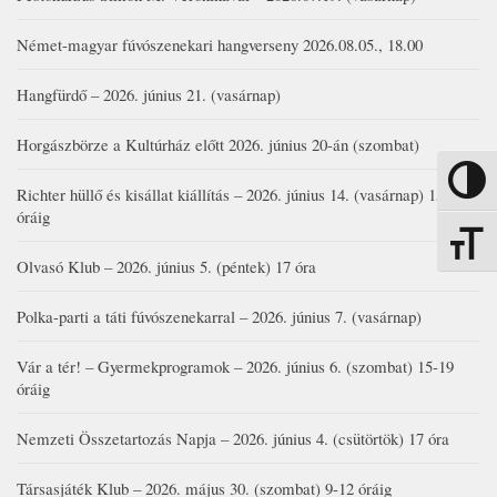
Német-magyar fúvószenekari hangverseny 2026.08.05., 18.00
Hangfürdő – 2026. június 21. (vasárnap)
Horgászbörze a Kultúrház előtt 2026. június 20-án (szombat)
Nagy kon
Richter hüllő és kisállat kiállítás – 2026. június 14. (vasárnap) 15-17
óráig
Betűmére
Olvasó Klub – 2026. június 5. (péntek) 17 óra
Polka-parti a táti fúvószenekarral – 2026. június 7. (vasárnap)
Vár a tér! – Gyermekprogramok – 2026. június 6. (szombat) 15-19
óráig
Nemzeti Összetartozás Napja – 2026. június 4. (csütörtök) 17 óra
Társasjáték Klub – 2026. május 30. (szombat) 9-12 óráig