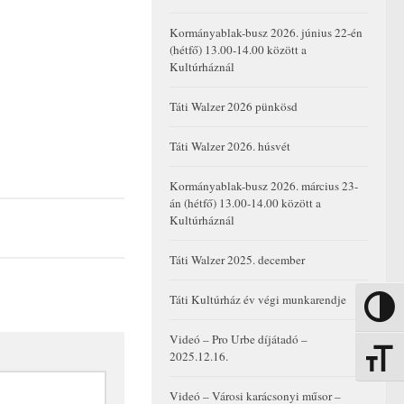
Kormányablak-busz 2026. június 22-én
(hétfő) 13.00-14.00 között a
Kultúrháznál
Táti Walzer 2026 pünkösd
Táti Walzer 2026. húsvét
Kormányablak-busz 2026. március 23-
án (hétfő) 13.00-14.00 között a
Kultúrháznál
Táti Walzer 2025. december
Táti Kultúrház év végi munkarendje
Nagy kon
Videó – Pro Urbe díjátadó –
2025.12.16.
Betűmére
Videó – Városi karácsonyi műsor –