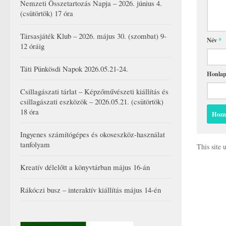
Nemzeti Összetartozás Napja – 2026. június 4.
(csütörtök) 17 óra
Társasjáték Klub – 2026. május 30. (szombat) 9-
Név
*
12 óráig
Táti Pünkösdi Napok 2026.05.21-24.
Honla
Csillagászati tárlat – Képzőművészeti kiállítás és
csillagászati eszközök – 2026.05.21. (csütörtök)
18 óra
Ingyenes számítógépes és okoseszköz-használat
tanfolyam
This site
Kreatív délelőtt a könyvtárban május 16-án
Rákóczi busz – interaktív kiállítás május 14-én