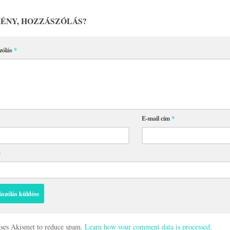
ÉNY, HOZZÁSZÓLÁS?
zólás
*
E-mail cím
*
p
 uses Akismet to reduce spam.
Learn how your comment data is processed.