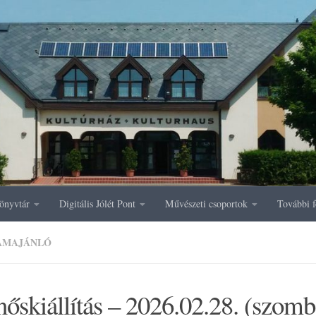
önyvtár
Digitális Jólét Pont
Művészeti csoportok
További f
AMAJÁNLÓ
őskiállítás – 2026.02.28. (szomb