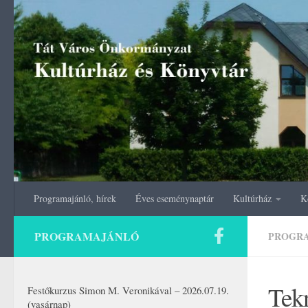
Skip to content
Programajánló, hírek
Éves eseménynaptár
Kultúrház
K
PROGRAMAJÁNLÓ
PROGR
Tekn
Festőkurzus Simon M. Veronikával – 2026.07.19.
(vasárnap)