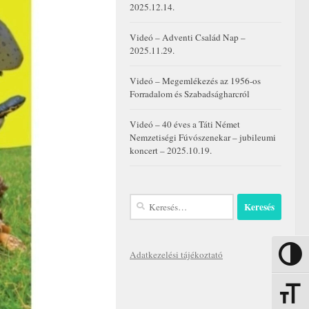
2025.12.14.
Videó – Adventi Család Nap –
2025.11.29.
Videó – Megemlékezés az 1956-os
Forradalom és Szabadságharcról
Videó – 40 éves a Táti Német
Nemzetiségi Fúvószenekar – jubileumi
koncert – 2025.10.19.
Keresés:
Adatkezelési tájékoztató
Nagy kon
Betűmére