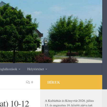
oglalkozások
Helytörténet
HÍREK
0
at) 10-12
A Kultúrház és Könyvtár 2026. július
13. és augusztus 16. között zárva tart