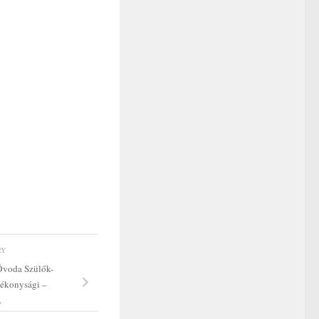
RY
 Óvoda Szülők-
tékonysági –
.