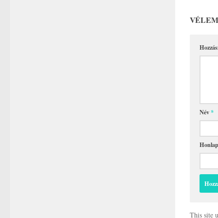
VÉLEM
Hozzás
Név
*
Honla
This site