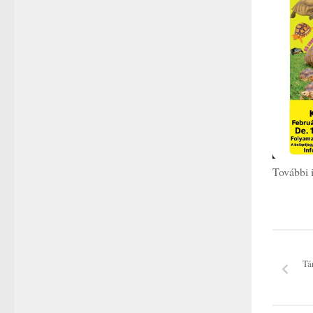
További 
Tá