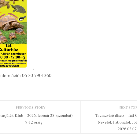
információ: 06 30 7901360
PREVIOUS STORY
NEXT STO
rsasjáték Klub – 2026. február 28. (szombat)
Tavaszváró disco – Táti
9-12 óráig
Nevelők-Patronálók Jó
2026.03.07