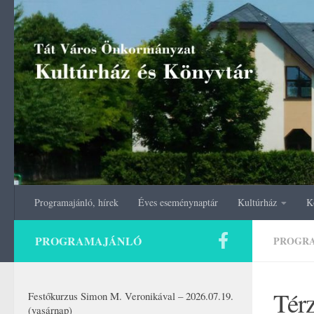
Skip to content
Programajánló, hírek
Éves eseménynaptár
Kultúrház
K
PROGRAMAJÁNLÓ
PROGR
Tér
Festőkurzus Simon M. Veronikával – 2026.07.19.
(vasárnap)