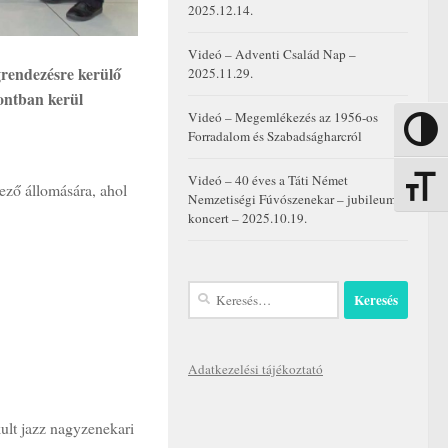
2025.12.14.
Videó – Adventi Család Nap –
rendezésre kerülő
2025.11.29.
pontban kerül
Videó – Megemlékezés az 1956-os
Nagy kon
Forradalom és Szabadságharcról
Videó – 40 éves a Táti Német
ező állomására, ahol
Betűmére
Nemzetiségi Fúvószenekar – jubileumi
koncert – 2025.10.19.
Keresés:
Adatkezelési tájékoztató
ult jazz nagyzenekari