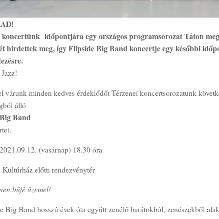
AD!
i koncertünk időpontjára egy országos programsorozat Táton meg
ét hirdettek meg, így Flipside Big Band koncertje egy későbbi idő
ezésre.
 Jazz!
tel várunk minden kedves érdeklődőt Térzenei koncertsorozatunk követk
agból álló
 Big Band
tet.
 2021.09.12. (vasárnap) 18.30 óra
 Kultúrház előtti rendezvénytér
ínen büfé üzemel!
de Big Band hosszú évek óta együtt zenélő barátokból, zenészekből alak