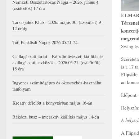
Nemzeti Összetartozás Napja – 2026. június 4.
(csütörtök) 17 óra
ELMAR
Társasjáték Klub – 2026. május 30. (szombat) 9-
Térzene
12 óráig
koncertj
megrend
Táti Pünkösdi Napok 2026.05.21-24.
Swing és
Csillagászati tárlat – Képzőművészeti kiállítás és
Szeretet
csillagászati eszközök – 2026.05.21. (csütörtök)
is a 17 t
18 óra
Flipside
ad koncer
Ingyenes számítógépes és okoseszköz-használat
tanfolyam
Időpont:
Kreatív délelőtt a könyvtárban május 16-án
Helyszín:
Rákóczi busz – interaktív kiállítás május 14-én
A helysz
A Flipsi