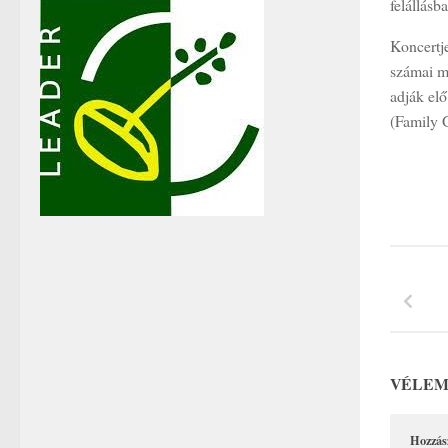
felállásb
Koncertj
számai m
adják elő
(Family 
VÉLEM
Hozzás