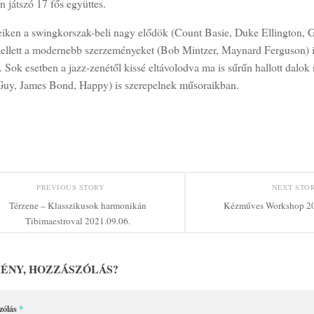
an játszó 17 fős együttes.
eiken a swingkorszak-beli nagy elődök (Count Basie, Duke Ellington, Gl
ellett a modernebb szerzeményeket (Bob Mintzer, Maynard Ferguson) is
. Sok esetben a jazz-zenétől kissé eltávolodva ma is sűrűn hallott dalok 
Guy, James Bond, Happy) is szerepelnek műsoraikban.
PREVIOUS STORY
NEXT STO
Térzene – Klasszikusok harmonikán
Kézműves Workshop 20
Tibimaestroval 2021.09.06.
ÉNY, HOZZÁSZÓLÁS?
zólás
*