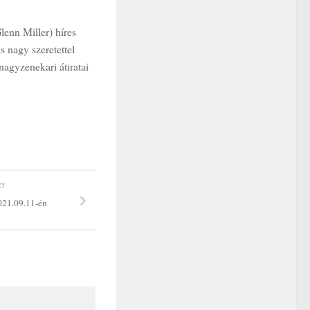
enn Miller) híres
 nagy szeretettel
nagyzenekari átiratai
RY
21.09.11-én