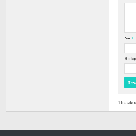
Név
*
Honla
This site