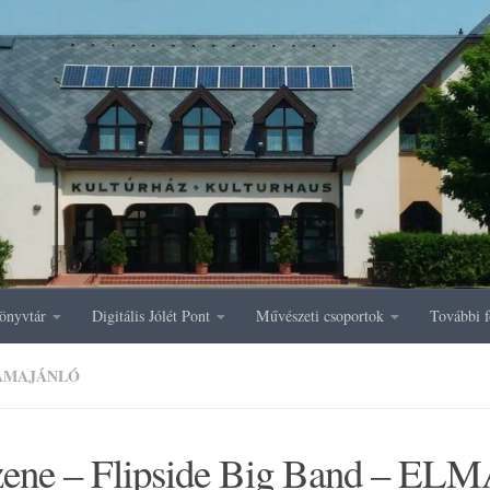
önyvtár
Digitális Jólét Pont
Művészeti csoportok
További f
AMAJÁNLÓ
zene – Flipside Big Band – E