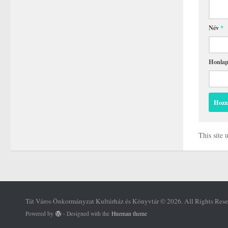
Név
*
Honla
This site
Tát Város Önkormányzat Kultúrház és Könyvtár © 2026. All Rights Rese
Powered by
- Designed with the
Hueman theme