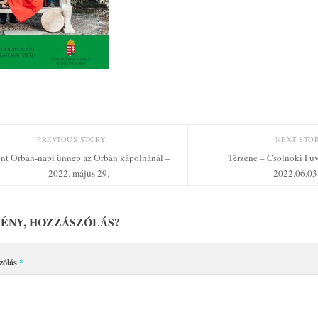
PREVIOUS STORY
NEXT STO
nt Orbán-napi ünnep az Orbán kápolnánál –
Térzene – Csolnoki Fú
2022. május 29.
2022.06.03
ÉNY, HOZZÁSZÓLÁS?
zólás
*