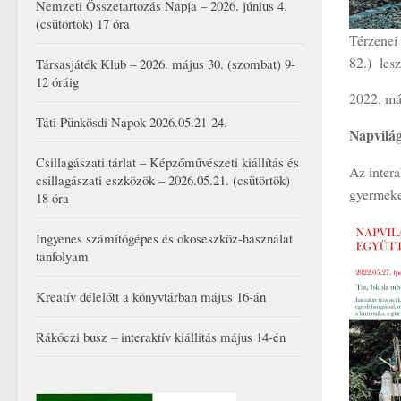
Nemzeti Összetartozás Napja – 2026. június 4.
(csütörtök) 17 óra
Térzenei 
82.) lesz
Társasjáték Klub – 2026. május 30. (szombat) 9-
12 óráig
2022. má
Táti Pünkösdi Napok 2026.05.21-24.
Napvilág
Csillagászati tárlat – Képzőművészeti kiállítás és
Az intera
csillagászati eszközök – 2026.05.21. (csütörtök)
gyermekek
18 óra
Ingyenes számítógépes és okoseszköz-használat
tanfolyam
Kreatív délelőtt a könyvtárban május 16-án
Rákóczi busz – interaktív kiállítás május 14-én