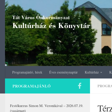
Skip to content
Programajánló, hírek
Éves eseménynaptár
Kultúrház
K
PROGRAMAJÁNLÓ
PROGR
Térz
Festőkurzus Simon M. Veronikával – 2026.07.19.
(vasárnap)