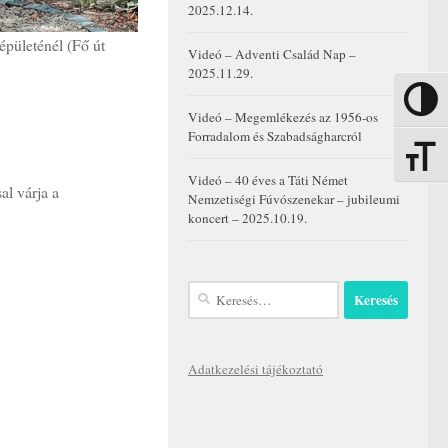
2025.12.14.
épületénél (Fő út
Videó – Adventi Család Nap –
2025.11.29.
Nagy kon
Videó – Megemlékezés az 1956-os
Forradalom és Szabadságharcról
Betűmére
Videó – 40 éves a Táti Német
al várja a
Nemzetiségi Fúvószenekar – jubileumi
koncert – 2025.10.19.
Keresés:
Adatkezelési tájékoztató