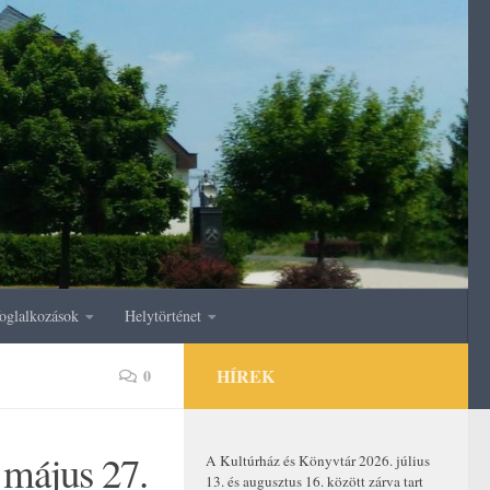
oglalkozások
Helytörténet
HÍREK
0
 május 27.
A Kultúrház és Könyvtár 2026. július
13. és augusztus 16. között zárva tart