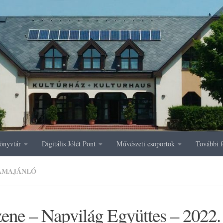
önyvtár
Digitális Jólét Pont
Művészeti csoportok
További f
AMAJÁNLÓ
ene – Napvilág Együttes – 2022.