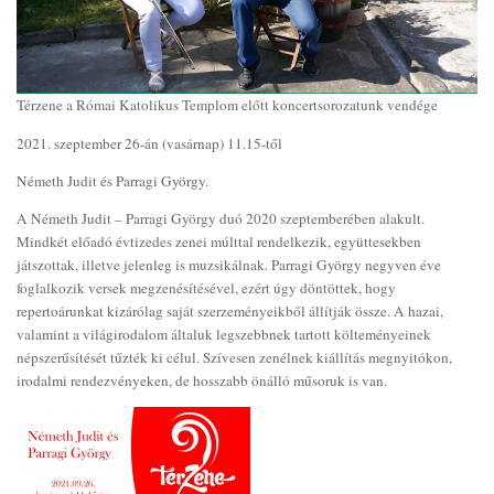
Térzene a Római Katolikus Templom előtt koncertsorozatunk vendége
2021. szeptember 26-án (vasárnap) 11.15-től
Németh Judit és Parragi György.
A Németh Judit – Parragi György duó 2020 szeptemberében alakult.
Mindkét előadó évtizedes zenei múlttal rendelkezik, együttesekben
játszottak, illetve jelenleg is muzsikálnak. Parragi György negyven éve
foglalkozik versek megzenésítésével, ezért úgy döntöttek, hogy
repertoárunkat kizárólag saját szerzeményeikből állítják össze. A hazai,
valamint a világirodalom általuk legszebbnek tartott költeményeinek
népszerűsítését tűzték ki célul. Szívesen zenélnek kiállítás megnyitókon,
irodalmi rendezvényeken, de hosszabb önálló műsoruk is van.