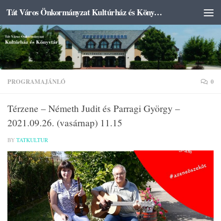
Tát Város Önkormányzat Kultúrház és Könyvtár
Skip to content
PROGRAMAJÁNLÓ
0
Térzene – Németh Judit és Parragi György –
2021.09.26. (vasárnap) 11.15
BY
TATKULTUR