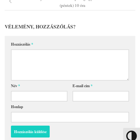
(péntek) 10 óra
VÉLEMÉNY, HOZZÁSZÓLÁS?
Hozzászólás
*
Név
*
E-mail cím
*
Honlap
Nagy kon