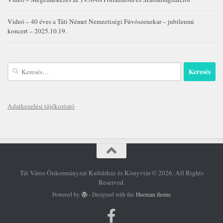
Videó – 40 éves a Táti Német Nemzetiségi Fúvószenekar – jubileumi
koncert – 2025.10.19.
Keresés:
Adatkezelési tájékoztató
Tát Város Önkormányzat Kultúrház és Könyvtár © 2026. All Rights
Reserved.
Powered by
- Designed with the
Hueman theme