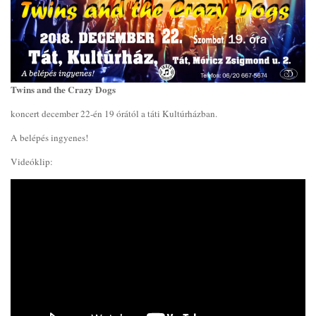
Twins and the Crazy Dogs
koncert december 22-én 19 órától a táti Kultúrházban.
A belépés ingyenes!
Videóklip: