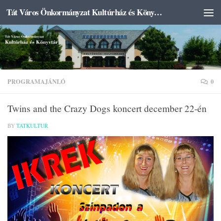
Tát Város Önkormányzat Kultúrház és Könyvtár
Skip to content
PROGRAMAJÁNLÓ
0
Twins and the Crazy Dogs koncert december 22-én
BY
TATKULTUR