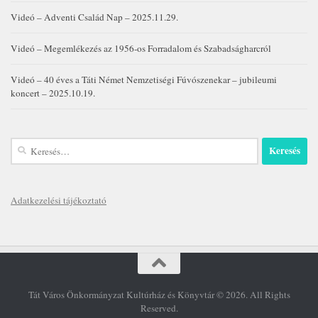
Videó – Adventi Család Nap – 2025.11.29.
Videó – Megemlékezés az 1956-os Forradalom és Szabadságharcról
Videó – 40 éves a Táti Német Nemzetiségi Fúvószenekar – jubileumi
koncert – 2025.10.19.
Keresés:
Adatkezelési tájékoztató
Tát Város Önkormányzat Kultúrház és Könyvtár © 2026. All Rights
Reserved.