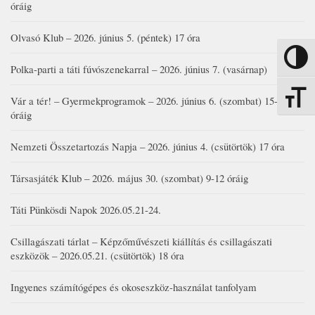
óráig
Olvasó Klub – 2026. június 5. (péntek) 17 óra
Nagy kon
Polka-parti a táti fúvószenekarral – 2026. június 7. (vasárnap)
Betűmére
Vár a tér! – Gyermekprogramok – 2026. június 6. (szombat) 15-19
óráig
Nemzeti Összetartozás Napja – 2026. június 4. (csütörtök) 17 óra
Társasjáték Klub – 2026. május 30. (szombat) 9-12 óráig
Táti Pünkösdi Napok 2026.05.21-24.
Csillagászati tárlat – Képzőművészeti kiállítás és csillagászati
eszközök – 2026.05.21. (csütörtök) 18 óra
Ingyenes számítógépes és okoseszköz-használat tanfolyam