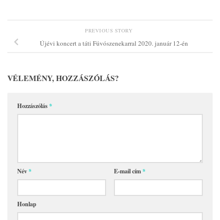
PREVIOUS STORY
Újévi koncert a táti Fúvószenekarral 2020. január 12-én
VÉLEMÉNY, HOZZÁSZÓLÁS?
Hozzászólás
*
Név
*
E-mail cím
*
Honlap