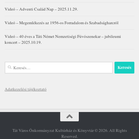
Videó – Adventi Család Nap – 2025.11.29.
Videó – Megemlékezés az 1956-os Forradalom és Szabadságharcról
Videó – 40 éves a Táti Német Nemzetiségi Fúvószenekar – jubileumi
koncert – 2025.10.19.
Keresés:
Adatkezelési tájékoztató
Tát Város Önkormányzat Kultúrház és Könyvtár © 2026. All Rights
Reserved.