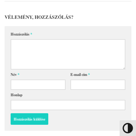
VÉLEMÉNY, HOZZÁSZÓLÁS?
Hozzászólás
*
Név
*
E-mail cím
*
Honlap
Nagy kon