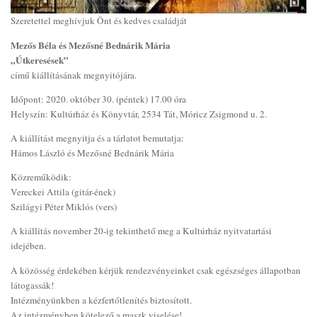
Szeretettel meghívjuk Önt és kedves családját
Mezős Béla és Mezősné Bednárik Mária
„Útkeresések”
című kiállításának megnyitójára.
Időpont: 2020. október 30. (péntek) 17.00 óra
Helyszín: Kultúrház és Könyvtár, 2534 Tát, Móricz Zsigmond u. 2.
A kiállítást megnyitja és a tárlatot bemutatja:
Hámos László és Mezősné Bednárik Mária
Közreműködik:
Vereckei Attila (gitár-ének)
Szilágyi Péter Miklós (vers)
A kiállítás november 20-ig tekinthető meg a Kultúrház nyitvatartási
idejében.
A közösség érdekében kérjük rendezvényeinket csak egészséges állapotban
látogassák!
Intézményünkben a kézfertőtlenítés biztosított.
Az intézményben kötelező a maszk viselése!