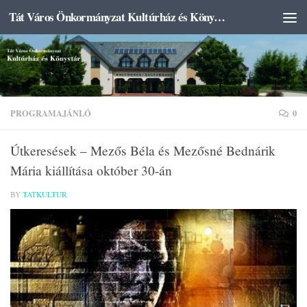
Tát Város Önkormányzat Kultúrház és Könyvtár
Skip to content
PROGRAMAJÁNLÓ
0
Útkeresések – Mezős Béla és Mezősné Bednárik
Mária kiállítása október 30-án
BY
TATKULTUR