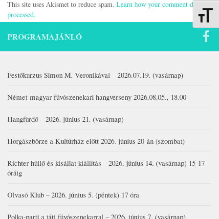
This site uses Akismet to reduce spam.
Learn how your comment data is
processed.
Betűmére
PROGRAMAJÁNLÓ
Festőkurzus Simon M. Veronikával – 2026.07.19. (vasárnap)
Német-magyar fúvószenekari hangverseny 2026.08.05., 18.00
Hangfürdő – 2026. június 21. (vasárnap)
Horgászbörze a Kultúrház előtt 2026. június 20-án (szombat)
Richter hüllő és kisállat kiállítás – 2026. június 14. (vasárnap) 15-17
óráig
Olvasó Klub – 2026. június 5. (péntek) 17 óra
Polka-parti a táti fúvószenekarral – 2026. június 7. (vasárnap)