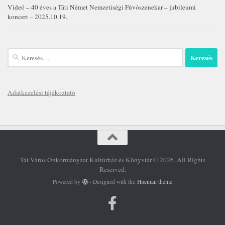
Videó – 40 éves a Táti Német Nemzetiségi Fúvószenekar – jubileumi
koncert – 2025.10.19.
Keresés:
Adatkezelési tájékoztató
Tát Város Önkormányzat Kultúrház és Könyvtár © 2026. All Rights
Reserved.
Powered by
- Designed with the
Hueman theme