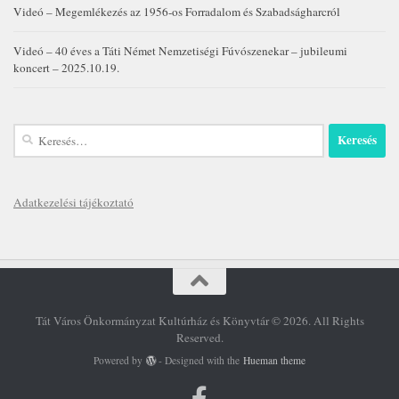
Videó – Megemlékezés az 1956-os Forradalom és Szabadságharcról
Videó – 40 éves a Táti Német Nemzetiségi Fúvószenekar – jubileumi
koncert – 2025.10.19.
Keresés:
Adatkezelési tájékoztató
Tát Város Önkormányzat Kultúrház és Könyvtár © 2026. All Rights
Reserved.
Powered by
- Designed with the
Hueman theme