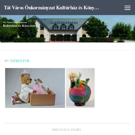
Tát Város Önkormányzat Kultúrház és Könyvtár
Skip to content
BY
TATKULTUR
PREVIOUS STORY