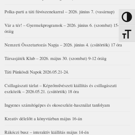
Polka-parti a táti fúvószenekarral – 2026. június 7. (vasárnap)
Nagy kon
Vár a tér! – Gyermekprogramok – 2026. június 6. (szombat) 15-19
óráig
Betűmére
Nemzeti Összetartozás Napja – 2026. június 4. (csütörtök) 17 óra
Társasjáték Klub – 2026. május 30. (szombat) 9-12 óráig
Táti Pünkösdi Napok 2026.05.21-24.
Csillagászati tárlat – Képzőművészeti kiállítás és csillagászati
eszközök – 2026.05.21. (csütörtök) 18 óra
Ingyenes számítógépes és okoseszköz-használat tanfolyam
Kreatív délelőtt a könyvtárban május 16-án
Rákóczi busz – interaktív kiállítás május 14-én