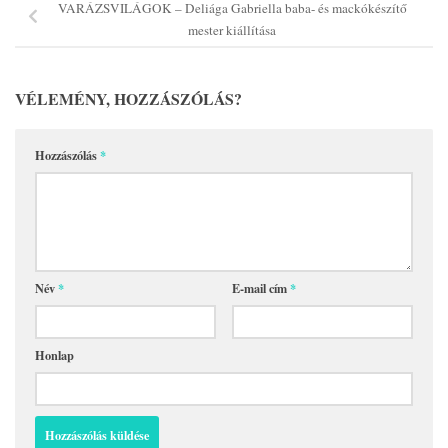
VARÁZSVILÁGOK – Deliága Gabriella baba- és mackókészítő
mester kiállítása
VÉLEMÉNY, HOZZÁSZÓLÁS?
Hozzászólás
*
Név
*
E-mail cím
*
Honlap