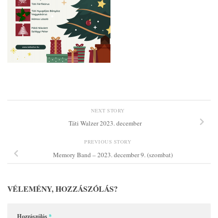
NEXT STORY
Táti Walzer 2023. december
PREVIOUS STORY
Memory Band – 2023. december 9. (szombat)
VÉLEMÉNY, HOZZÁSZÓLÁS?
Hozzászólás
*