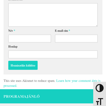
Név
*
E-mail cím
*
Honlap
This site uses Akismet to reduce spam.
Learn how your comment data is
processed.
Nagy kon
PROGRAMAJÁNLÓ
Betűmére