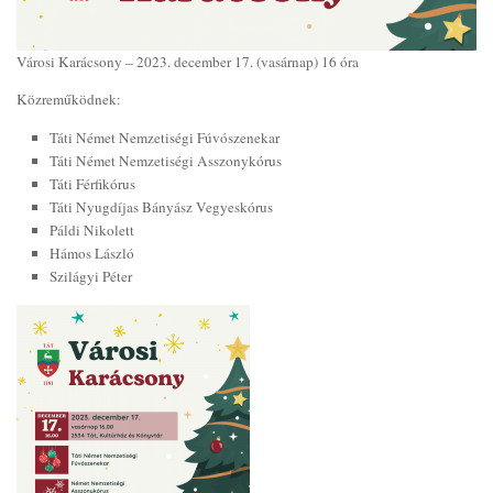
Városi Karácsony – 2023. december 17. (vasárnap) 16 óra
Közreműködnek:
Táti Német Nemzetiségi Fúvószenekar
Táti Német Nemzetiségi Asszonykórus
Táti Férfikórus
Táti Nyugdíjas Bányász Vegyeskórus
Páldi Nikolett
Hámos László
Szilágyi Péter