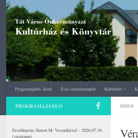
Skip to content
Programajánló, hírek
Éves eseménynaptár
Kultúrház
K
PROGRAMAJÁNLÓ
HÍREK
Véra
Festőkurzus Simon M. Veronikával – 2026.07.19.
(vasárnap)