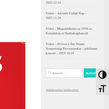
2025.12.14.
Videó – Adventi Család Nap –
2025.11.29.
Videó – Megemlékezés az 1956-os
Forradalom és Szabadságharcról
Videó – 40 éves a Táti Német
Nemzetiségi Fúvószenekar – jubileumi
koncert – 2025.10.19.
Keresés:
Nagy kon
Betűmére
Adatkezelési tájékoztató