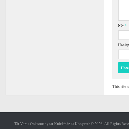
Név
*
Honla
This site
Tát Város Önkormányzat Kultúrház és Könyvtár © 2026. All Rights Rese