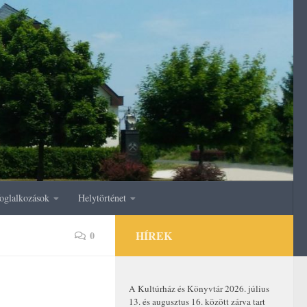
oglalkozások
Helytörténet
HÍREK
0
A Kultúrház és Könyvtár 2026. július
13. és augusztus 16. között zárva tart