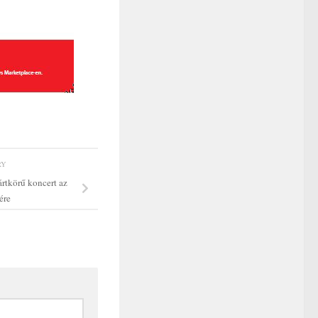
RY
ártkörű koncert az
ére