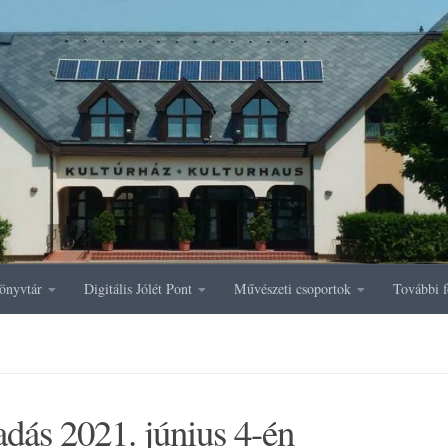
önyvtár
Digitális Jólét Pont
Művészeti csoportok
További f
dás 2021. június 4-én