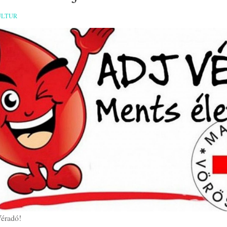
ULTUR
éradó!