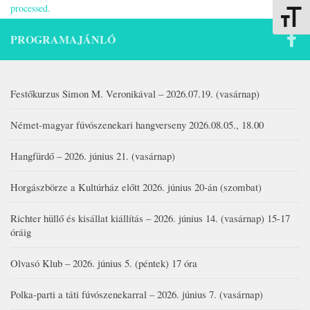
processed.
Betűmére
PROGRAMAJÁNLÓ
Festőkurzus Simon M. Veronikával – 2026.07.19. (vasárnap)
Német-magyar fúvószenekari hangverseny 2026.08.05., 18.00
Hangfürdő – 2026. június 21. (vasárnap)
Horgászbörze a Kultúrház előtt 2026. június 20-án (szombat)
Richter hüllő és kisállat kiállítás – 2026. június 14. (vasárnap) 15-17
óráig
Olvasó Klub – 2026. június 5. (péntek) 17 óra
Polka-parti a táti fúvószenekarral – 2026. június 7. (vasárnap)