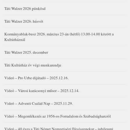
Táti Walzer 2026 pünkösd
Táti Walzer 2026. húsvét
Kormányablak-busz 2026. március 23-án (hétfő) 13.00-14.00 között a
Kultúrháznál
Táti Walzer 2025. december
Táti Kultúrház év végi munkarendje
Videó – Pro Urbe díjátadó – 2025.12.16.
Videó – Városi karácsonyi műsor – 2025.12.14.
Videó – Adventi Család Nap – 2025.11.29.
Videó – Megemlékezés az 1956-os Forradalom és Szabadságharcról
Videó – 40 éves a Táti Német Nemzetiségi Fúvószenekar – jubileumi