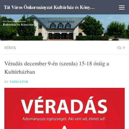
Tát Város Önkormányzat Kultúrház és Könyvtár
Skip to content
HÍREK
0
Véradás december 9-én (szerda) 15-18 óráig a
Kultúrházban
BY
TATKULTUR