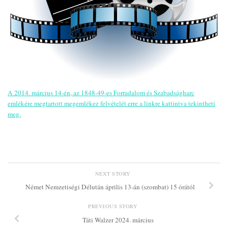
A 2014. március 14-én, az 1848-49-es Forradalom és Szabadságharc
emlékére megtartott megemlékez felvételét erre a linkre kattintva tekintheti
meg.
NEXT STORY
Német Nemzetiségi Délután április 13-án (szombat) 15 órától
PREVIOUS STORY
Táti Walzer 2024. március