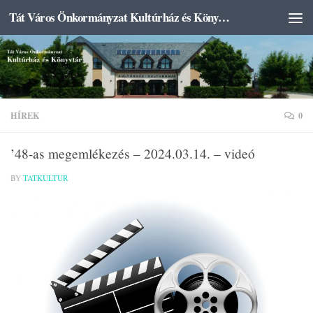
Tát Város Önkormányzat Kultúrház és Könyvtár
Skip to content
HÍREK
0
’48-as megemlékezés – 2024.03.14. – videó
BY
TATKULTUR