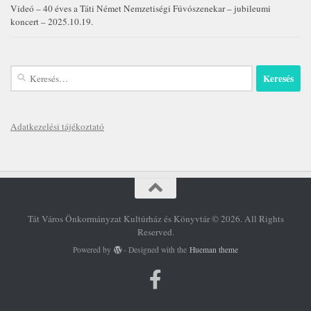
Videó – 40 éves a Táti Német Nemzetiségi Fúvószenekar – jubileumi
koncert – 2025.10.19.
Keresés:
Adatkezelési tájékoztató
Tát Város Önkormányzat Kultúrház és Könyvtár © 2026. All Rights
Reserved.
Powered by
- Designed with the
Hueman theme