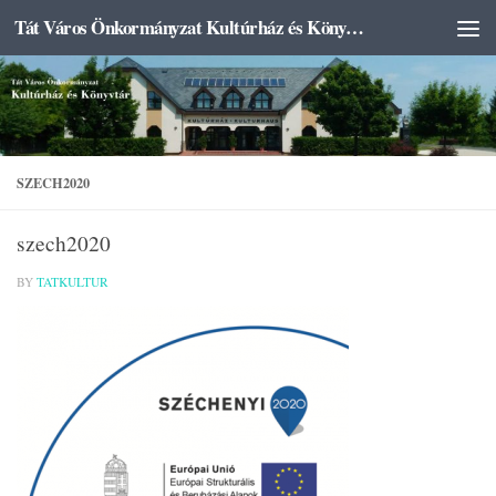
Tát Város Önkormányzat Kultúrház és Könyvtár
Skip to content
SZECH2020
szech2020
BY
TATKULTUR