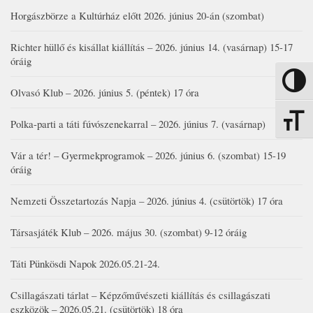
Horgászbörze a Kultúrház előtt 2026. június 20-án (szombat)
Richter hüllő és kisállat kiállítás – 2026. június 14. (vasárnap) 15-17
óráig
Nagy kon
Olvasó Klub – 2026. június 5. (péntek) 17 óra
Betűmére
Polka-parti a táti fúvószenekarral – 2026. június 7. (vasárnap)
Vár a tér! – Gyermekprogramok – 2026. június 6. (szombat) 15-19
óráig
Nemzeti Összetartozás Napja – 2026. június 4. (csütörtök) 17 óra
Társasjáték Klub – 2026. május 30. (szombat) 9-12 óráig
Táti Pünkösdi Napok 2026.05.21-24.
Csillagászati tárlat – Képzőművészeti kiállítás és csillagászati
eszközök – 2026.05.21. (csütörtök) 18 óra