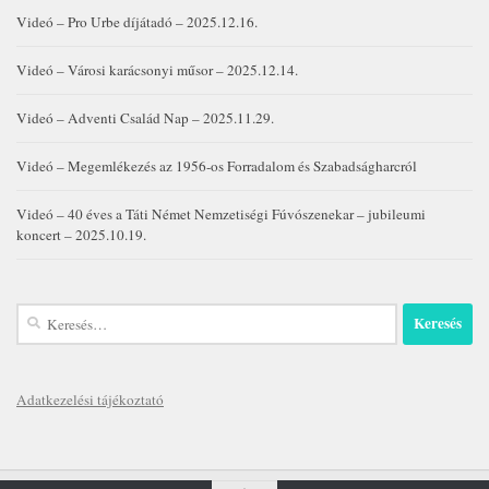
Videó – Pro Urbe díjátadó – 2025.12.16.
Videó – Városi karácsonyi műsor – 2025.12.14.
Videó – Adventi Család Nap – 2025.11.29.
Videó – Megemlékezés az 1956-os Forradalom és Szabadságharcról
Videó – 40 éves a Táti Német Nemzetiségi Fúvószenekar – jubileumi
koncert – 2025.10.19.
Keresés:
Adatkezelési tájékoztató