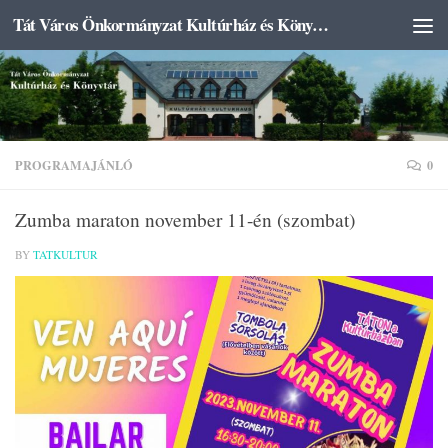
Tát Város Önkormányzat Kultúrház és Könyvtár
Skip to content
PROGRAMAJÁNLÓ
0
Zumba maraton november 11-én (szombat)
BY
TATKULTUR