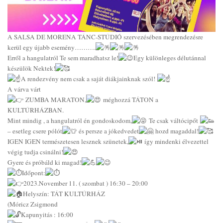
A SALSA DE MORENA TÁNC-STÚDIÓ szervezésében megrendezésre
kerül egy újabb esemény……….
Erről a hangulatról Te sem maradhatsz le!
Egy különleges délutánnal
készülök Nektek!
A rendezvény nem csak a saját diákjainknak szól!
A várva várt
ZUMBA MARATON,
méghozzá TÁTON a
KULTÚRHÁZBAN.
Mint mindig , a hangulatról én gondoskodom,
Te csak váltócipőt
– esetleg csere pólót
és persze a jókedvedet
hozd magaddal!
IGEN IGEN természetesen lesznek szünetek,
így mindenki élvezettel
végig tudja csinálni!
Gyere és próbáld ki magad!
Időpont:
2023.November 11. ( szombat ) 16:30 – 20:00
Helyszín: TÁT KULTÚRHÁZ
(Móricz Zsigmond
Kapunyitás : 16:00