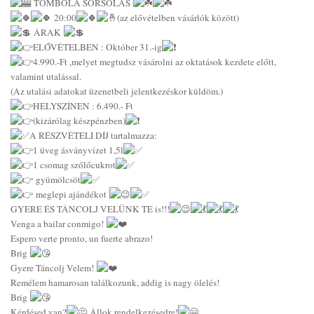
TOMBOLA SORSOLÁS
20:00
(az elővételben vásárlók között)
ÁRAK
ELŐVÉTELBEN : Október 31.-ig
4.990.-Ft ,melyet megtudsz vásárolni az oktatások kezdete előtt,
valamint utalással.
(Az utalási adatokat üzenetbeli jelentkezéskor küldöm.)
HELYSZÍNEN : 6.490.- Ft
(kizárólag készpénzben)
A RÉSZVÉTELI DÍJ tartalmazza:
1 üveg ásványvízet 1,5l
1 csomag szőlőcukrot
gyümölcsöt
meglepi ajándékot
GYERE ÉS TÁNCOLJ VELÜNK TE is!!!
Venga a bailar conmigo!
Espero verte pronto, un fuerte abrazo!
Brig
Gyere Táncolj Velem!
Remélem hamarosan találkozunk, addig is nagy ölelés!
Brig
Kérdésed van?
Állok rendelkezésedre!