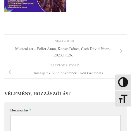
NEXT STORY
Musical est – Peller Anna, Kocsis Dénes, Cseh Dávid Péter –
2023.11.26.
PREVIOUS STORY
Társasjáték Klub november 11-én (szombat)
Nagy kon
VÉLEMÉNY, HOZZÁSZÓLÁS?
Betűmére
Hozzászólás
*