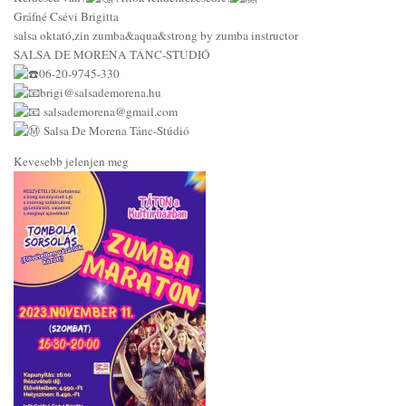
Gráfné Csévi Brigitta
salsa oktató,zin zumba&aqua&strong by zumba instructor
SALSA DE MORENA TÁNC-STÚDIÓ
06-20-9745-330
brigi@salsademorena.hu
salsademorena@gmail.com
Salsa De Morena Tánc-Stúdió
Kevesebb jelenjen meg