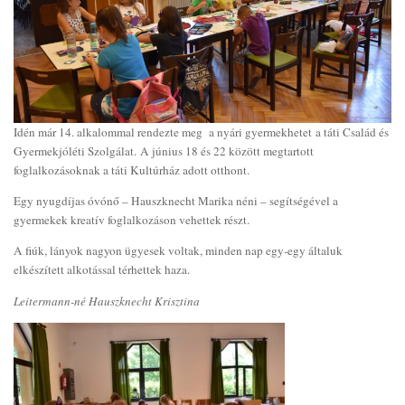
Idén már 14. alkalommal rendezte meg a nyári gyermekhetet a táti Család és
Gyermekjóléti Szolgálat. A június 18 és 22 között megtartott
foglalkozásoknak a táti Kultúrház adott otthont.
Egy nyugdíjas óvónő – Hauszknecht Marika néni – segítségével a
gyermekek kreatív foglalkozáson vehettek részt.
A fiúk, lányok nagyon ügyesek voltak, minden nap egy-egy általuk
elkészített alkotással térhettek haza.
Leitermann-né Hauszknecht Krisztina