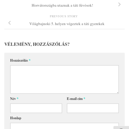
Horvátországba utaznak a táti fúvósok!
PREVIOUS STORY
Világbajnoki 5. helyen végeztek a táti gyerekek
VÉLEMÉNY, HOZZÁSZÓLÁS?
Hozzászólás
*
Név
*
E-mail cím
*
Honlap