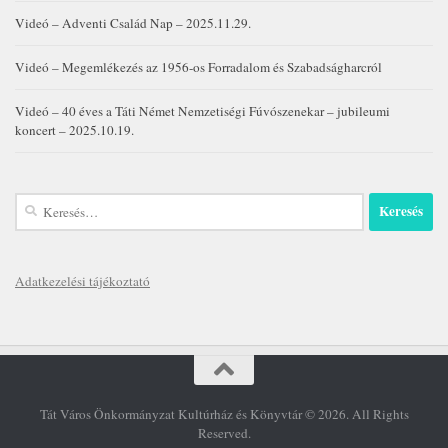
Videó – Adventi Család Nap – 2025.11.29.
Videó – Megemlékezés az 1956-os Forradalom és Szabadságharcról
Videó – 40 éves a Táti Német Nemzetiségi Fúvószenekar – jubileumi
koncert – 2025.10.19.
Keresés:
Adatkezelési tájékoztató
Tát Város Önkormányzat Kultúrház és Könyvtár © 2026. All Rights
Reserved.