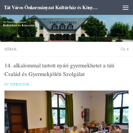
Tát Város Önkormányzat Kultúrház és Könyvtár
Skip to content
HÍREK
0
14. alkalommal tartott nyári gyermekhetet a táti
Család és Gyermekjóléti Szolgálat
BY
TATKULTUR