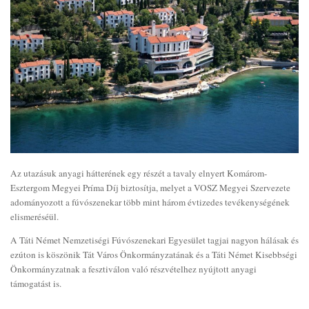
Az utazásuk anyagi hátterének egy részét a tavaly elnyert Komárom-
Esztergom Megyei Príma Díj biztosítja, melyet a VOSZ Megyei Szervezete
adományozott a fúvószenekar több mint három évtizedes tevékenységének
elismeréséül.
A Táti Német Nemzetiségi Fúvószenekari Egyesület tagjai nagyon hálásak és
ezúton is köszönik Tát Város Önkormányzatának és a Táti Német Kisebbségi
Önkormányzatnak a fesztiválon való részvételhez nyújtott anyagi
támogatást is.