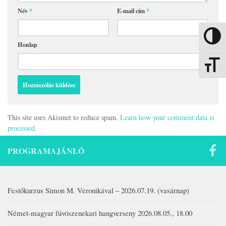
Név
*
E-mail cím
*
Nagy kon
Honlap
Betűmére
This site uses Akismet to reduce spam.
Learn how your comment data is
processed.
PROGRAMAJÁNLÓ
Festőkurzus Simon M. Veronikával – 2026.07.19. (vasárnap)
Német-magyar fúvószenekari hangverseny 2026.08.05., 18.00