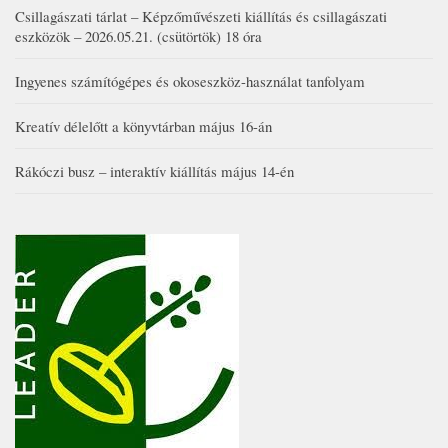
Csillagászati tárlat – Képzőművészeti kiállítás és csillagászati
eszközök – 2026.05.21. (csütörtök) 18 óra
Ingyenes számítógépes és okoseszköz-használat tanfolyam
Kreatív délelőtt a könyvtárban május 16-án
Rákóczi busz – interaktív kiállítás május 14-én