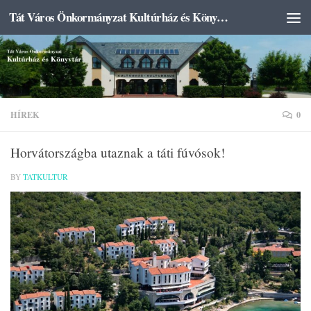
Tát Város Önkormányzat Kultúrház és Könyvtár
Skip to content
HÍREK
0
Horvátországba utaznak a táti fúvósok!
BY
TATKULTUR