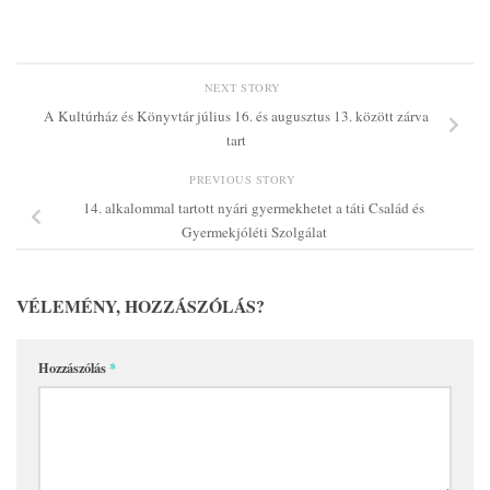
NEXT STORY
A Kultúrház és Könyvtár július 16. és augusztus 13. között zárva
tart
PREVIOUS STORY
14. alkalommal tartott nyári gyermekhetet a táti Család és
Gyermekjóléti Szolgálat
VÉLEMÉNY, HOZZÁSZÓLÁS?
Hozzászólás
*