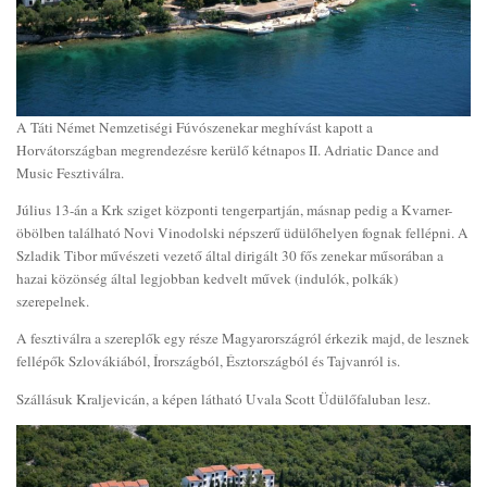
A Táti Német Nemzetiségi Fúvószenekar meghívást kapott a
Horvátországban megrendezésre kerülő kétnapos II. Adriatic Dance and
Music Fesztiválra.
Július 13-án a Krk sziget központi tengerpartján, másnap pedig a Kvarner-
öbölben található Novi Vinodolski népszerű üdülőhelyen fognak fellépni. A
Szladik Tibor művészeti vezető által dirigált 30 fős zenekar műsorában a
hazai közönség által legjobban kedvelt művek (indulók, polkák)
szerepelnek.
A fesztiválra a szereplők egy része Magyarországról érkezik majd, de lesznek
fellépők Szlovákiából, Írországból, Észtországból és Tajvanról is.
Szállásuk Kraljevicán, a képen látható Uvala Scott Üdülőfaluban lesz.