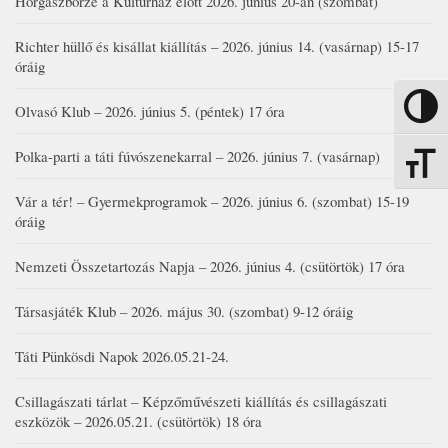
Horgászbörze a Kultúrház előtt 2026. június 20-án (szombat)
Richter hüllő és kisállat kiállítás – 2026. június 14. (vasárnap) 15-17
óráig
Olvasó Klub – 2026. június 5. (péntek) 17 óra
Nagy kon
Polka-parti a táti fúvószenekarral – 2026. június 7. (vasárnap)
Betűmére
Vár a tér! – Gyermekprogramok – 2026. június 6. (szombat) 15-19
óráig
Nemzeti Összetartozás Napja – 2026. június 4. (csütörtök) 17 óra
Társasjáték Klub – 2026. május 30. (szombat) 9-12 óráig
Táti Pünkösdi Napok 2026.05.21-24.
Csillagászati tárlat – Képzőművészeti kiállítás és csillagászati
eszközök – 2026.05.21. (csütörtök) 18 óra