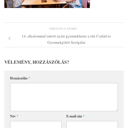
PREVIOUS STORY
14. alkalommal tartott nyári gyermekhetet a táti Család és
Gyermekjóléti Szolgálat
VÉLEMÉNY, HOZZÁSZÓLÁS?
Hozzászólás
*
Név
*
E-mail cím
*