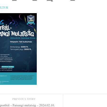
ULTUR
PREVIOUS STORY
portbál – Farsangi mulatság – 2024.02.10.