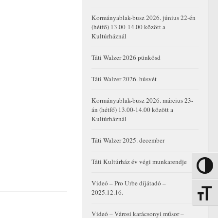
Kormányablak-busz 2026. június 22-én
(hétfő) 13.00-14.00 között a
Kultúrháznál
Táti Walzer 2026 pünkösd
Táti Walzer 2026. húsvét
Kormányablak-busz 2026. március 23-
án (hétfő) 13.00-14.00 között a
Kultúrháznál
Táti Walzer 2025. december
Táti Kultúrház év végi munkarendje
Nagy kon
Videó – Pro Urbe díjátadó –
2025.12.16.
Betűmére
Videó – Városi karácsonyi műsor –