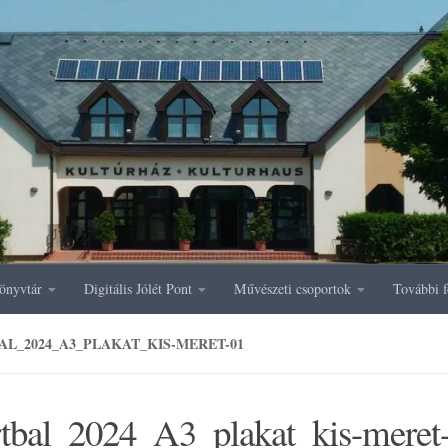
önyvtár
Digitális Jólét Pont
Művészeti csoportok
További f
AL_2024_A3_PLAKAT_KIS-MERET-01
rtbal_2024_A3_plakat_kis-meret