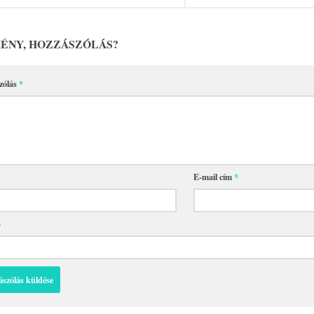
ÉNY, HOZZÁSZÓLÁS?
zólás
*
E-mail cím
*
p