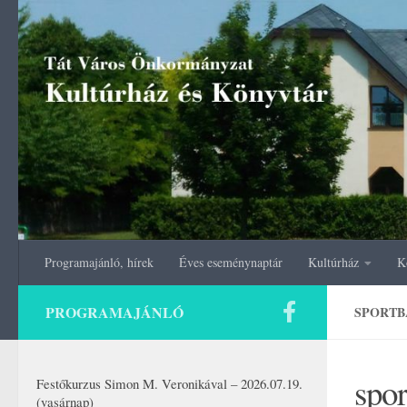
Skip to content
Programajánló, hírek
Éves eseménynaptár
Kultúrház
K
PROGRAMAJÁNLÓ
SPORTB
spo
Festőkurzus Simon M. Veronikával – 2026.07.19.
(vasárnap)