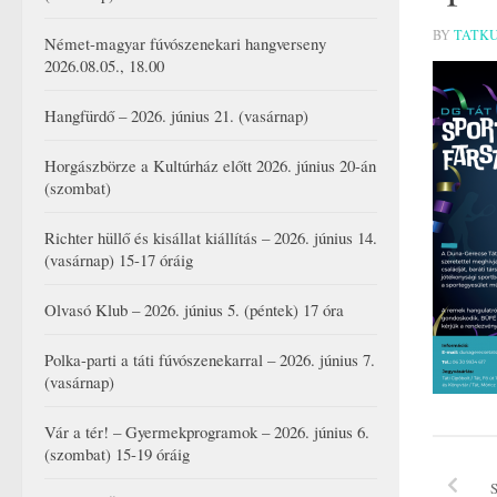
BY
TATK
Német-magyar fúvószenekari hangverseny
2026.08.05., 18.00
Hangfürdő – 2026. június 21. (vasárnap)
Horgászbörze a Kultúrház előtt 2026. június 20-án
(szombat)
Richter hüllő és kisállat kiállítás – 2026. június 14.
(vasárnap) 15-17 óráig
Olvasó Klub – 2026. június 5. (péntek) 17 óra
Polka-parti a táti fúvószenekarral – 2026. június 7.
(vasárnap)
Vár a tér! – Gyermekprogramok – 2026. június 6.
(szombat) 15-19 óráig
S