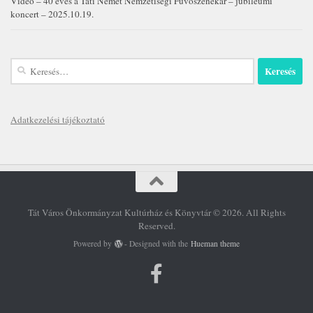
Videó – 40 éves a Táti Német Nemzetiségi Fúvószenekar – jubileumi
koncert – 2025.10.19.
Keresés:
Adatkezelési tájékoztató
Tát Város Önkormányzat Kultúrház és Könyvtár © 2026. All Rights
Reserved.
Powered by
- Designed with the
Hueman theme