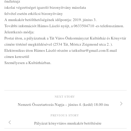
önéletrajz
iskolai végzettséget igazoló bizonyítvány másolata
felvétel esetén erkölcsi bizonyítvány
A munkakör betölthetőségének időpontja: 2019. június 3.
További információt Hámos László nyújt, a 0633504710 -es telefonszámon.
Jelentkezés módja:
Postai úton, a pályázatnak a Tát Város Önkormányzat Kultúrház és Könyvtár
címére történő megküldésével (2534 Tát, Móricz Zsigmond utca 2. ).
Elektronikus úton Hámos László részére a tatkultur@gmail.com E-mail
címen keresztül
Személyesen a Kultúrházban.
NEXT STORY
Nemzeti Összetartozás Napja – június 4. (kedd) 18.00 óra
PREVIOUS STORY
Pályázat könyvtáros munkakör betöltésére