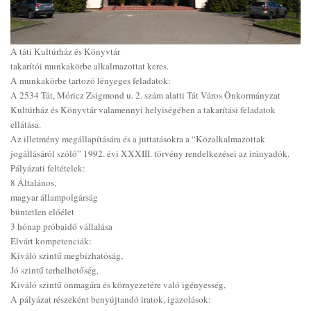
A táti Kultúrház és Könyvtár
takarítói munkakörbe alkalmazottat keres.
A munkakörbe tartozó lényeges feladatok:
A 2534 Tát, Móricz Zsigmond u. 2. szám alatti Tát Város Önkormányzat
Kultúrház és Könyvtár valamennyi helyiségében a takarítási feladatok
ellátása.
Az illetmény megállapítására és a juttatásokra a “Közalkalmazottak
jogállásáról szóló” 1992. évi XXXIII. törvény rendelkezései az irányadók.
Pályázati feltételek:
8 Általános,
magyar állampolgárság
büntetlen előélet
3 hónap próbaidő vállalása
Elvárt kompetenciák:
Kiváló szintű megbízhatóság,
Jó szintű terhelhetőség,
Kiváló szintű önmagára és környezetére való igényesség,
A pályázat részeként benyújtandó iratok, igazolások: