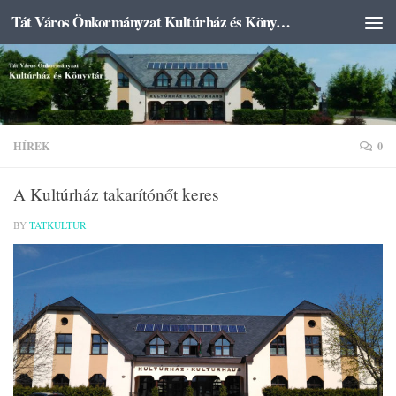
Tát Város Önkormányzat Kultúrház és Könyvtár
Skip to content
HÍREK
0
A Kultúrház takarítónőt keres
BY
TATKULTUR