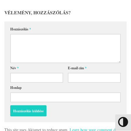
VÉLEMÉNY, HOZZÁSZÓLÁS?
Hozzászólás
*
Név
*
E-mail cím
*
Honlap
Nagy kon
This site uses Akismet to reduce spam.
Learn how your comment data is