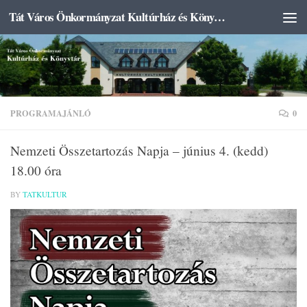
Tát Város Önkormányzat Kultúrház és Könyvtár
Skip to content
PROGRAMAJÁNLÓ
0
Nemzeti Összetartozás Napja – június 4. (kedd)
18.00 óra
BY
TATKULTUR