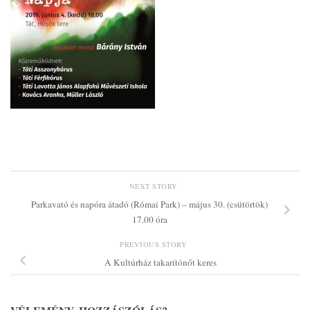
NEXT STORY
Parkavató és napóra átadó (Római Park) – május 30. (csütörtök)
17.00 óra
PREVIOUS STORY
A Kultúrház takarítónőt keres