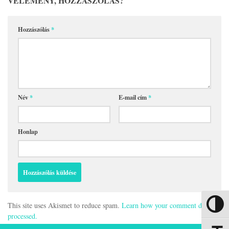
VÉLEMÉNY, HOZZÁSZÓLÁS?
Hozzászólás
*
Név
*
E-mail cím
*
Honlap
This site uses Akismet to reduce spam.
Learn how your comment data is
Nagy kon
processed.