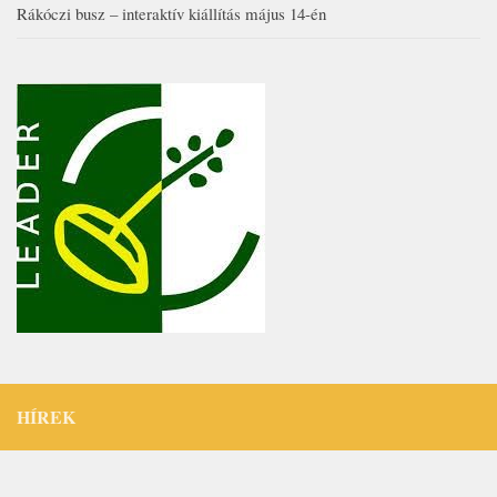
Rákóczi busz – interaktív kiállítás május 14-én
HÍREK