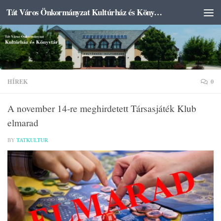
Tát Város Önkormányzat Kultúrház és Könyvtár
Skip to content
HÍREK
0
A november 14-re meghirdetett Társasjáték Klub
elmarad
BY
TATKULTUR