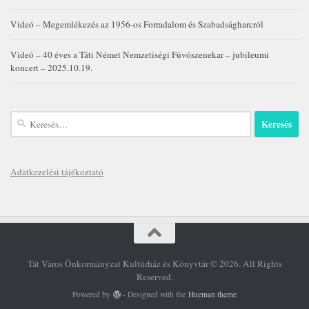
Videó – Megemlékezés az 1956-os Forradalom és Szabadságharcról
Videó – 40 éves a Táti Német Nemzetiségi Fúvószenekar – jubileumi
koncert – 2025.10.19.
Keresés:
Adatkezelési tájékoztató
Tát Város Önkormányzat Kultúrház és Könyvtár © 2026. All Rights
Reserved.
Powered by
- Designed with the
Hueman theme