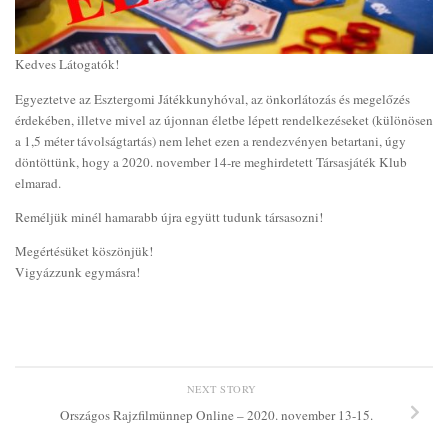
Kedves Látogatók!
Egyeztetve az Esztergomi Játékkunyhóval, az önkorlátozás és megelőzés
érdekében, illetve mivel az újonnan életbe lépett rendelkezéseket (különösen
a 1,5 méter távolságtartás) nem lehet ezen a rendezvényen betartani, úgy
döntöttünk, hogy a 2020. november 14-re meghirdetett Társasjáték Klub
elmarad.
Reméljük minél hamarabb újra együtt tudunk társasozni!
Megértésüket köszönjük!
Vigyázzunk egymásra!
NEXT STORY
Országos Rajzfilmünnep Online – 2020. november 13-15.