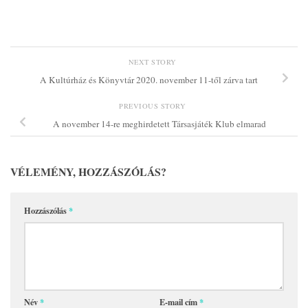
NEXT STORY
A Kultúrház és Könyvtár 2020. november 11-től zárva tart
PREVIOUS STORY
A november 14-re meghirdetett Társasjáték Klub elmarad
VÉLEMÉNY, HOZZÁSZÓLÁS?
Hozzászólás
*
Név
*
E-mail cím
*