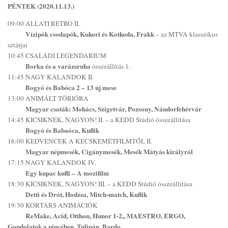
PÉNTEK (2020.11.13.)
09:00 ÁLLATI RETRO II.
Vízipók csodapók, Kukori és Kotkoda, Frakk
– az MTVA klasszikus
sztárjai
10:45 CSALÁDI LEGENDÁRIUM
Borka és a varázsruha
összeállítás 1.
11:45 NAGY KALANDOK II.
Bogyó és Babóca 2 – 13 új mese
13:00 ANIMÁLT TÖRIÓRA
Magyar csaták: Mohács, Szigetvár, Pozsony, Nándorfehérvár
14:45 KICSIKNEK, NAGYON! II. – a KEDD Stúdió összeállítása
Bogyó és Babaóca, Kuflik
16:00 KEDVENCEK A KECSKEMÉTFILMTŐL II.
Magyar népmesék, Cigánymesék, Mesék Mátyás királyról
17:15 NAGY KALANDOK IV.
Egy kupac kufli – A mozifilm
18:30 KICSIKNEK, NAGYON! III. – a KEDD Stúdió összeállítása
Detti és Drót, Hodzsa, Mitch-match, Kuflik
19:30 KORTÁRS ANIMÁCIÓK
ReMake, Acid, Otthon, Hunor 1-2,, MAESTRO, ERGO,
Gondolatok a pincében, Tulipán, Bardo