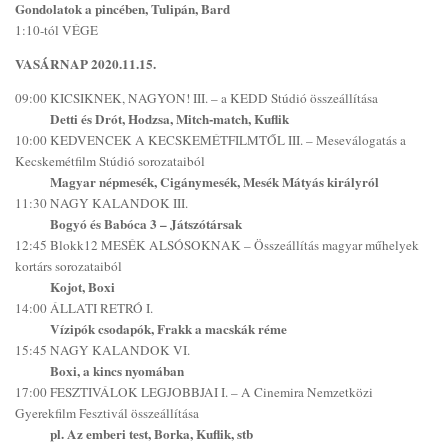
Gondolatok a pincében, Tulipán, Bard
1:10-tól VÉGE
VASÁRNAP 2020.11.15.
09:00 KICSIKNEK, NAGYON! III. – a KEDD Stúdió összeállítása
Detti és Drót, Hodzsa, Mitch-match, Kuflik
10:00 KEDVENCEK A KECSKEMÉTFILMTŐL III. – Meseválogatás a
Kecskemétfilm Stúdió sorozataiból
Magyar népmesék, Cigánymesék, Mesék Mátyás királyról
11:30 NAGY KALANDOK III.
Bogyó és Babóca 3 – Játszótársak
12:45 Blokk12 MESÉK ALSÓSOKNAK – Összeállítás magyar műhelyek
kortárs sorozataiból
Kojot, Boxi
14:00 ÁLLATI RETRÓ I.
Vízipók csodapók, Frakk a macskák réme
15:45 NAGY KALANDOK VI.
Boxi, a kincs nyomában
17:00 FESZTIVÁLOK LEGJOBBJAI I. – A Cinemira Nemzetközi
Gyerekfilm Fesztivál összeállítása
pl. Az emberi test, Borka, Kuflik, stb