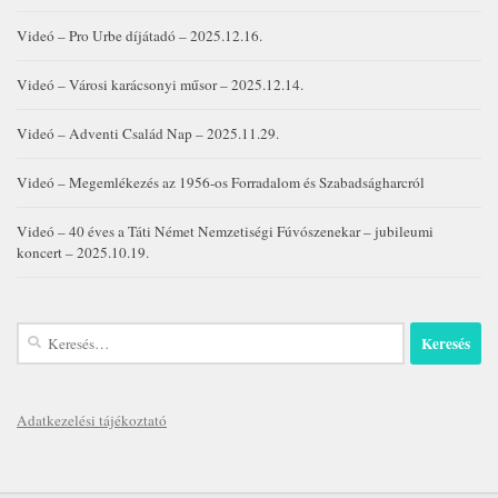
Videó – Pro Urbe díjátadó – 2025.12.16.
Videó – Városi karácsonyi műsor – 2025.12.14.
Videó – Adventi Család Nap – 2025.11.29.
Videó – Megemlékezés az 1956-os Forradalom és Szabadságharcról
Videó – 40 éves a Táti Német Nemzetiségi Fúvószenekar – jubileumi
koncert – 2025.10.19.
Keresés:
Adatkezelési tájékoztató