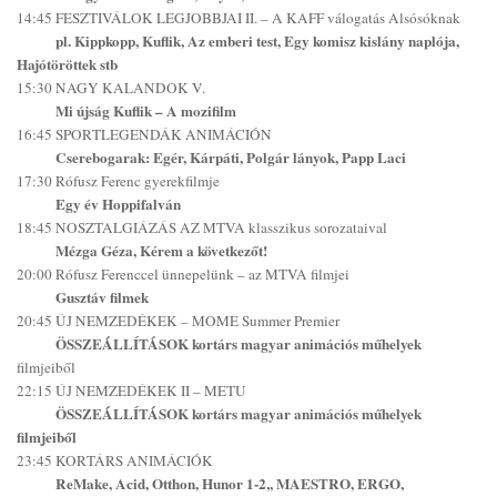
14:45 FESZTIVÁLOK LEGJOBBJAI II. – A KAFF válogatás Alsósóknak
pl. Kippkopp, Kuflik, Az emberi test, Egy komisz kislány naplója,
Hajótöröttek stb
15:30 NAGY KALANDOK V.
Mi újság Kuflik – A mozifilm
16:45 SPORTLEGENDÁK ANIMÁCIÓN
Cserebogarak: Egér, Kárpáti, Polgár lányok, Papp Laci
17:30 Rófusz Ferenc gyerekfilmje
Egy év Hoppifalván
18:45 NOSZTALGIÁZÁS AZ MTVA klasszikus sorozataival
Mézga Géza, Kérem a következőt!
20:00 Rófusz Ferenccel ünnepelünk – az MTVA filmjei
Gusztáv filmek
20:45 ÚJ NEMZEDÉKEK – MOME Summer Premier
ÖSSZEÁLLÍTÁSOK kortárs magyar animációs műhelyek
filmjeiből
22:15 ÚJ NEMZEDÉKEK II – METU
ÖSSZEÁLLÍTÁSOK kortárs magyar animációs műhelyek
filmjeiből
23:45 KORTÁRS ANIMÁCIÓK
ReMake, Acid, Otthon, Hunor 1-2,, MAESTRO, ERGO,