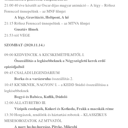
21:00 40 éve készült az Oscar díjas magyar animáció – A légy – Rófusz
Ferenccel ünnepelünk – az MNF filmjei
A légy, Gravitáció, Holtpont, A kő
21:15 Rófusz Ferenccel ünnepelünk – az MTVA filmjei
Gusztáv filmek
21:53-tól VÉGE
SZOMBAT (2020.11.14.)
09:00 KEDVENCEK A KECSKEMÉTFILMTŐL I.
Összeállítás a legkisebbeknek a Négyszögletű kerek erdő
epizódjaiból
09:45 CSALÁDI LEGENDÁRIUM
Borka és a varázsruha
összeállítás 2.
10:45 KICSIKNEK, NAGYON! I. – a KEDD Stúdió összeállítása a
legkisebbeknek
Bogyó és Babóca, Kuflik, Dúdoló
12:00 ÁLLATI RETRO III.
Vízipók csodapók, Kukori és Kotkoda, Frakk a macskák réme
13:30 Horgászok, rendőrök és háztartási robotok – KLASSZIKUS
MESESOROZATOK AZ MTVATÓL
A nagy ho-ho-horgász, Pityke, Mikrobi