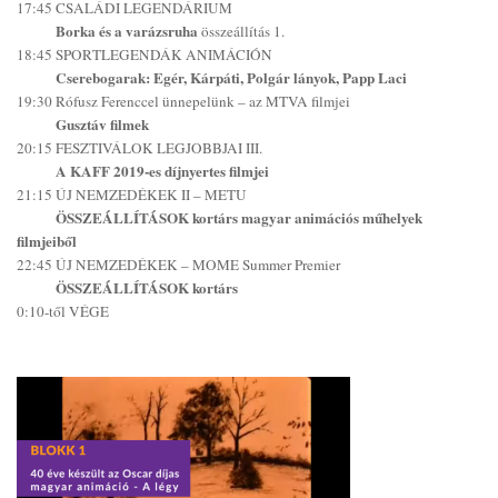
17:45 CSALÁDI LEGENDÁRIUM
Borka és a varázsruha
összeállítás 1.
18:45 SPORTLEGENDÁK ANIMÁCIÓN
Cserebogarak: Egér, Kárpáti, Polgár lányok, Papp Laci
19:30 Rófusz Ferenccel ünnepelünk – az MTVA filmjei
Gusztáv filmek
20:15 FESZTIVÁLOK LEGJOBBJAI III.
A KAFF 2019-es díjnyertes filmjei
21:15 ÚJ NEMZEDÉKEK II – METU
ÖSSZEÁLLÍTÁSOK kortárs magyar animációs műhelyek
filmjeiből
22:45 ÚJ NEMZEDÉKEK – MOME Summer Premier
ÖSSZEÁLLÍTÁSOK kortárs
0:10-től VÉGE