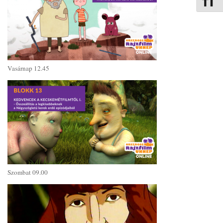
Betűmére
Vasárnap 12.45
Szombat 09.00