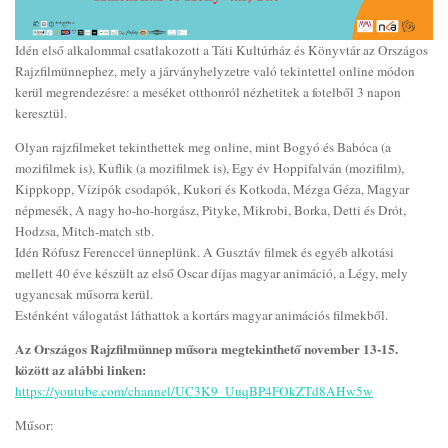
Idén első alkalommal csatlakozott a Táti Kultúrház és Könyvtár az Országos
Rajzfilmünnephez, mely a járványhelyzetre való tekintettel online módon
kerül megrendezésre: a meséket otthonról nézhetitek a fotelből 3 napon
keresztül.
Olyan rajzfilmeket tekinthettek meg online, mint Bogyó és Babóca (a
mozifilmek is), Kuflik (a mozifilmek is), Egy év Hoppifalván (mozifilm),
Kippkopp, Vízipók csodapók, Kukori és Kotkoda, Mézga Géza, Magyar
népmesék, A nagy ho-ho-horgász, Pityke, Mikrobi, Borka, Detti és Drót,
Hodzsa, Mitch-match stb.
Idén Rófusz Ferenccel ünneplünk. A Gusztáv filmek és egyéb alkotási
mellett 40 éve készült az első Oscar díjas magyar animáció, a Légy, mely
ugyancsak műsorra kerül.
Esténként válogatást láthattok a kortárs magyar animációs filmekből.
Az Országos Rajzfilmünnep műsora megtekinthető november 13-15.
között az alábbi linken:
https://youtube.com/channel/UC3K9_UuqBP4FOkZTd8AHw5w
Műsor: