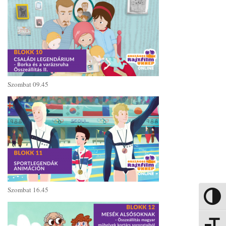
Szombat 09.45
Szombat 16.45
Nagy kon