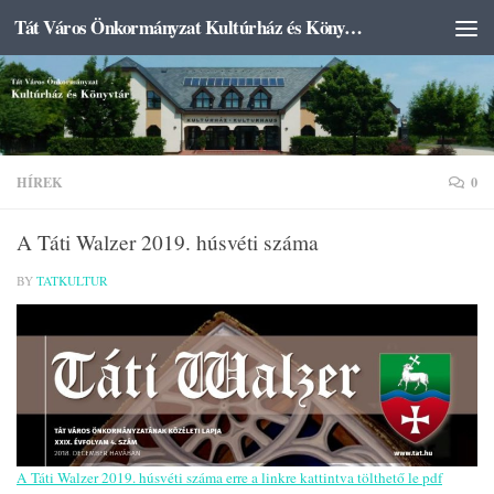
Tát Város Önkormányzat Kultúrház és Könyvtár
Skip to content
HÍREK
0
A Táti Walzer 2019. húsvéti száma
BY
TATKULTUR
A Táti Walzer 2019. húsvéti száma erre a linkre kattintva tölthető le pdf