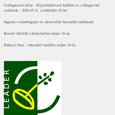
Csillagászati tárlat – Képzőművészeti kiállítás és csillagászati
eszközök – 2026.05.21. (csütörtök) 18 óra
Ingyenes számítógépes és okoseszköz-használat tanfolyam
Kreatív délelőtt a könyvtárban május 16-án
Rákóczi busz – interaktív kiállítás május 14-én