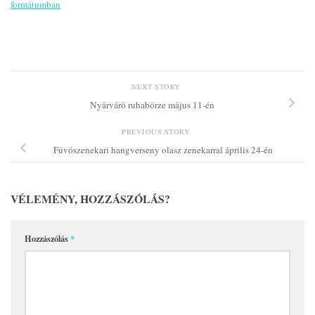
formátumban
NEXT STORY
Nyárváró ruhabörze május 11-én
PREVIOUS STORY
Fúvószenekari hangverseny olasz zenekarral április 24-én
VÉLEMÉNY, HOZZÁSZÓLÁS?
Hozzászólás
*