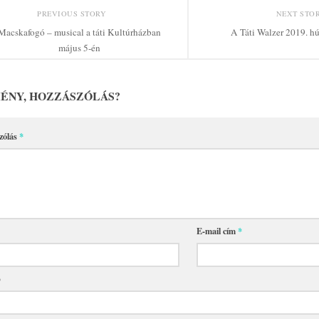
PREVIOUS STORY
NEXT STO
Macskafogó – musical a táti Kultúrházban
A Táti Walzer 2019. h
május 5-én
ÉNY, HOZZÁSZÓLÁS?
zólás
*
E-mail cím
*
p