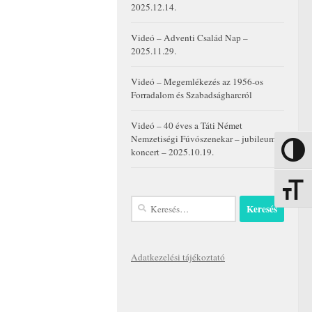
2025.12.14.
Videó – Adventi Család Nap –
2025.11.29.
Videó – Megemlékezés az 1956-os
Forradalom és Szabadságharcról
Videó – 40 éves a Táti Német
Nemzetiségi Fúvószenekar – jubileumi
koncert – 2025.10.19.
Nagy kon
Betűmére
Keresés:
Adatkezelési tájékoztató