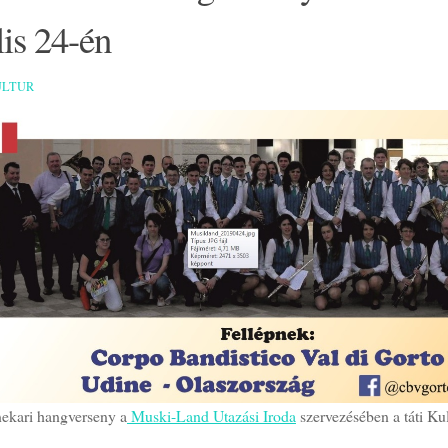
lis 24-én
ULTUR
ekari hangverseny a
Muski-Land Utazási Iroda
szervezésében a táti Ku