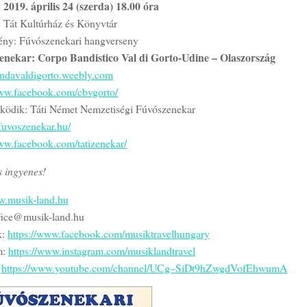
 2019. április 24 (szerda) 18.00 óra
: Tát Kultúrház és Könyvtár
ny: Fúvószenekari hangverseny
nekar: Corpo Bandistico Val di Gorto-Udine – Olaszország
bandavaldigorto.weebly.com
www.facebook.com/cbvgorto/
ödik: Táti Német Nemzetiségi Fúvószenekar
tifuvoszenekar.hu/
www.facebook.com/tatizenekar/
s ingyenes!
.musik-land.hu
ffice@musik-land.hu
k:
https://www.facebook.com/musiktravelhungary
m:
https://www.instagram.com/musiklandtravel
:
https://www.youtube.com/channel/UCg–SiDt9hZwgdVofEhwumA