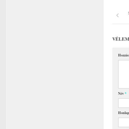
VÉLEM
Hozzás
Név
*
Honla