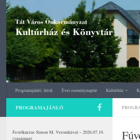
Skip to content
Programajánló, hírek
Éves eseménynaptár
Kultúrház
K
PROGRAMAJÁNLÓ
PROGR
Fúvó
Festőkurzus Simon M. Veronikával – 2026.07.19.
(vasárnap)