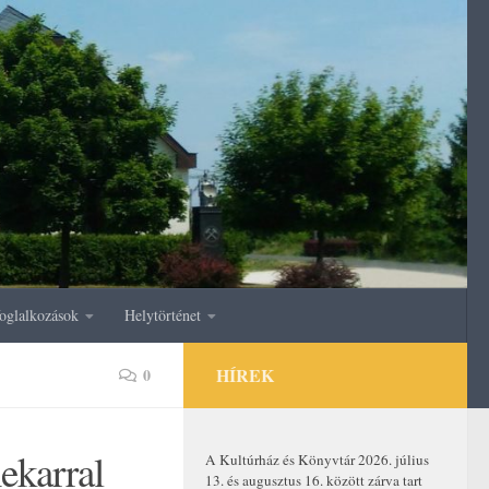
oglalkozások
Helytörténet
HÍREK
0
ekarral
A Kultúrház és Könyvtár 2026. július
13. és augusztus 16. között zárva tart