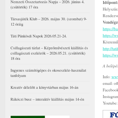
Nemzeti Összetartozás Napja – 2026. június 4.
Időpont:
(csütörtök) 17 óra
Helyszín
Rendezvé
Társasjáték Klub – 2026. május 30. (szombat) 9-
Vendégze
12 óráig
https://
https://
Táti Pünkösdi Napok 2026.05.21-24.
Közreműk
Csillagászati tárlat – Képzőművészeti kiállítás és
http://ta
csillagászati eszközök – 2026.05.21. (csütörtök)
https://
18 óra
A belépé
Ingyenes számítógépes és okoseszköz-használat
tanfolyam
Info:
www
email: o
Kreatív délelőtt a könyvtárban május 16-án
Faceboo
Instagra
Rákóczi busz – interaktív kiállítás május 14-én
Youtube