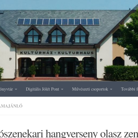
önyvtár
Digitális Jólét Pont
Művészeti csoportok
További f
AMAJÁNLÓ
szenekari hangverseny olasz zen